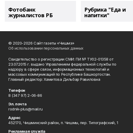
Фотобанк
Рубрика "Еда и
журналистов РБ
напитки"
© 2020-2026 Сайт газеты «Чишмэ»
Об использовании персональных данных
Свидетельство о регистрации СМИ: ПИ № ТУ02-01358 от
23.07.2015 г. выдано Управлением федеральной службы по
надзору в сфере связи, информационных технологий и
массовых коммуникаций по Республике Башкортостан.
Главный редактор: Хамитова Дильбар Равиловна
Телефон
8 (347 97) 2-06-86
Эл. почта
rodnik-plus@mail.ru
Адрес
452170, Чишминский район, п. Чишмы, пер. Типографский, 1
Рекламная служба