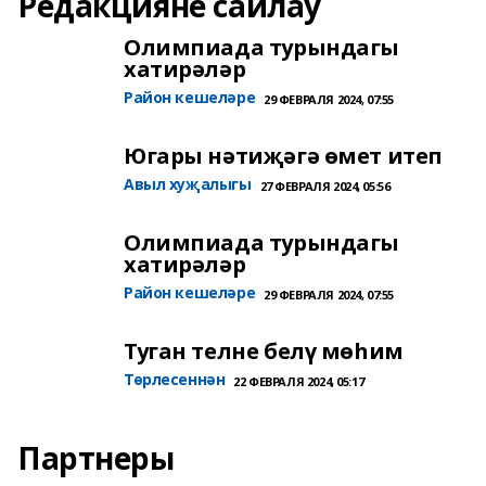
Редакцияне сайлау
Олимпиада турындагы
хатирәләр
Район кешеләре
29 ФЕВРАЛЯ 2024, 07:55
Югары нәтиҗәгә өмет итеп
Авыл хуҗалыгы
27 ФЕВРАЛЯ 2024, 05:56
Олимпиада турындагы
хатирәләр
Район кешеләре
29 ФЕВРАЛЯ 2024, 07:55
Туган телне белү мөһим
Төрлесеннән
22 ФЕВРАЛЯ 2024, 05:17
Партнеры