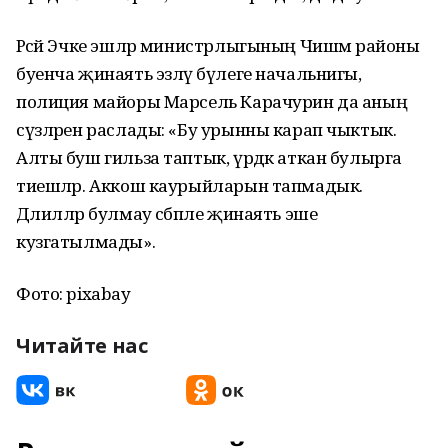
Рәсәй Эчке эшләр министрлыгының Чишмә районы
буенча җинаять эзләү бүлеге начальнигы,
полиция майоры Марсель Карачурин да аның
сүзләрен раслады: «Бу урынны карап чыктык.
Алты буш гильза таптык, үрдәк аткан булырга
тиешләр. Аккош каурыйларын тапмадык.
Дәлилләр булмау сәбәпле җинаять эше
кузгатылмады».
Фото: pixabay
Читайте нас