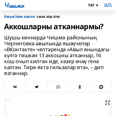
Чишмэ
Кеше һәм закон
3 МАЯ 2020, 07:50
Аккошларны атканнармы?
Шушы көннәрдә Чишмә районының
Черниговка авылында яшәүчеләр
«ВКонтакте» челтәрендә «Авыл янындагы
күлгә төшкән 13 аккошны атканнар, 16
кош очып килгән иде, хәзер өчәү генә
калган. Тирә-якта гильзалар ята», – дип
язганнар.