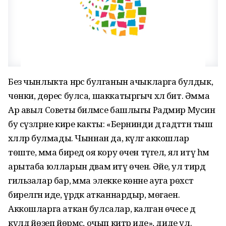
Без чынлыкта нәрсә булганын ачыкларга булдык,
чөнки, дөрес булса, шаккатыргыч хәл бит. Әмма
Ар авыл Советы биләмәсе башлыгы Радмир Мусин
бу сүзләрне кире какты: «Бернинди дә гадәттән тыш
хәлләр булмады. Чыннан да, күлгә аккошлар
төште, әмма биредә оя кору өчен түгел, ял итү һәм
арытаба юлларын дәвам итү өчен. Әйе, ул тирәдә
гильзалар бар, әмма элекке көнне ауга рөхсәт
бирелгән иде, үрдәк атканнардыр, мөгаен.
Аккошларга аткан булсалар, калган өчесе дә
күлдә йөзеп йөрмәс, очып китәр иде», диде ул.