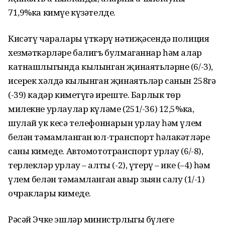
71,9%ка кимүе күзәтелде.
Кисәтү чаралары үткәрү нәтиҗәсендә полиция
хезмәткәрләре балигъ булмаганнар һәм алар
катнашлыгында кылынган җинаятьләрне (6/-3),
исерек хәлдә кылынган җинаятьләр санын 258гә
(-39) кадәр киметүгә иреште. Барлык төр
милекне урлаулар күләме (251/-36) 12,5%ка,
шулай ук кесә телефоннарын урлау һәм үлем
белән тәмамланган юл-транспорт һәлакәтләре
саны кимеде. Автомототранспорт урлау (6/-8),
терлекләр урлау – алты (-2), үтерү – ике (–4) һәм
үлем белән тәмамланган авыр зыян салу (1/-1)
очраклары кимеде.
Рәсәй Эчке эшләр министрлыгы бүлеге