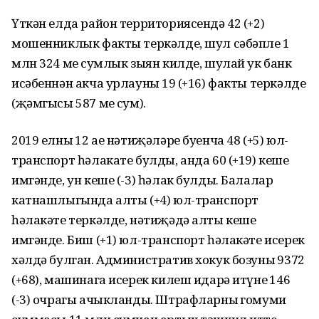
Үткән елда район территориясендә 42 (+2)
мошенниклык факты теркәлде, шул сәбәпле 1
млн 324 мең сумлык зыян килде, шулай ук банк
исәбеннән акча урлауның 19 (+16) факты теркәлде
(җәмгысы 587 мең сум).
2019 елның 12 ае нәтиҗәләре буенча 48 (+5) юл-
транспорт һәлакате булды, анда 60 (+19) кеше
имгәнде, ун кеше (-3) һәлак булды. Балалар
катнашлыгында алты (+4) юл-транспорт
һәлакәте теркәлде, нәтиҗәдә алты кеше
имгәнде. Биш (+1) юл-транспорт һәлакәте исерек
хәлдә булган. Административ хокук бозуның 9372
(+68), машинага исерек килеш идарә итүнең 146
(-3) очрагы ачыкланды. Штрафларның гомуми