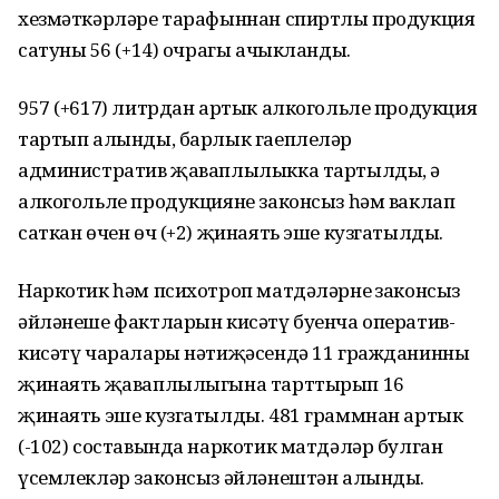
хезмәткәрләре тарафыннан спиртлы продукция
сатуның 56 (+14) очрагы ачыкланды.
957 (+617) литрдан артык алкогольле продукция
тартып алынды, барлык гаеплеләр
административ җаваплылыкка тартылды, ә
алкогольле продукцияне законсыз һәм ваклап
саткан өчен өч (+2) җинаять эше кузгатылды.
Наркотик һәм психотроп матдәләрнең законсыз
әйләнеше фактларын кисәтү буенча оператив-
кисәтү чаралары нәтиҗәсендә 11 гражданинны
җинаять җаваплылыгына тарттырып 16
җинаять эше кузгатылды. 481 граммнан артык
(-102) составында наркотик матдәләр булган
үсемлекләр законсыз әйләнештән алынды.