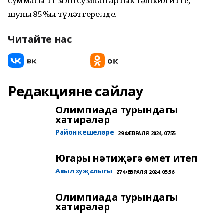
суммасы 11 млн сумнан артык тәшкил итте,
шуның 85%ы түләттерелде.
Читайте нас
Редакцияне сайлау
Олимпиада турындагы
хатирәләр
Район кешеләре
29 ФЕВРАЛЯ 2024, 07:55
Югары нәтиҗәгә өмет итеп
Авыл хуҗалыгы
27 ФЕВРАЛЯ 2024, 05:56
Олимпиада турындагы
хатирәләр