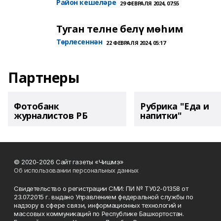
Район кешеләре
29 ФЕВРАЛЯ 2024, 07:55
Туган телне белү мөһим
Төрлесеннән
22 ФЕВРАЛЯ 2024, 05:17
Партнеры
Фотобанк
Рубрика "Еда и
журналистов РБ
напитки"
© 2020-2026 Сайт газеты «Чишмэ»
Об использовании персональных данных
Свидетельство о регистрации СМИ: ПИ № ТУ02-01358 от
23.07.2015 г. выдано Управлением федеральной службы по
надзору в сфере связи, информационных технологий и
массовых коммуникаций по Республике Башкортостан.