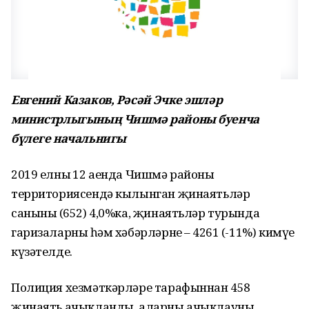
Евгений Казаков, Рәсәй Эчке эшләр
министрлыгының Чишмә районы буенча
бүлеге начальнигы
2019 елның 12 аенда Чишмә районы
территориясендә кылынган җинаятьләр
санының (652) 4,0%ка, җинаятьләр турында
гаризаларның һәм хәбәрләрнең – 4261 (-11%) кимүе
күзәтелде.
Полиция хезмәткәрләре тарафыннан 458
җинаять ачыкланды, аларны ачыклауның