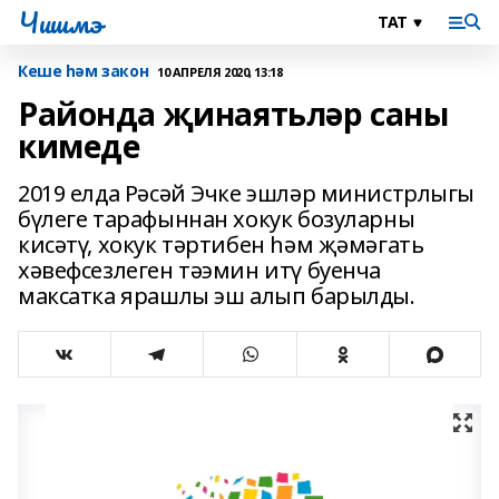
Чишмэ
Кеше һәм закон
10 АПРЕЛЯ 2020, 13:18
Районда җинаятьләр саны
кимеде
2019 елда Рәсәй Эчке эшләр министрлыгы
бүлеге тарафыннан хокук бозуларны
кисәтү, хокук тәртибен һәм җәмәгать
хәвефсезлеген тәэмин итү буенча
максатка ярашлы эш алып барылды.