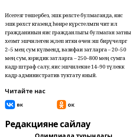
Исегезгә төшерәбез, эшкә рөхсәте булмаганда, яисә
эшкә рөхсәт кәгазендә һөнәре күрсәтелмәгән чит ил
гражданинын яисә гражданлыгы булмаган затны
хезмәт эшчәнлегенә җәлеп иткән өчен эш бирүчеләргә
2–5 мең сум күләмендә, вазифаи затларга – 20–50
мең сум, юридик затларга – 250–800 мең сумга
кадәр штраф салу, яисә эшчәнлекне 14–90 тәүлеккә
кадәр административ туктату яный.
Читайте нас
Редакцияне сайлау
Олимпиада турындагы