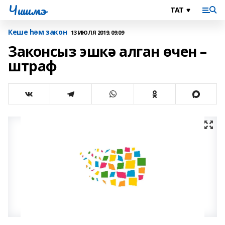
Чишмэ
Кеше һәм закон
13 ИЮЛЯ 2019, 09:09
Законсыз эшкә алган өчен –
штраф