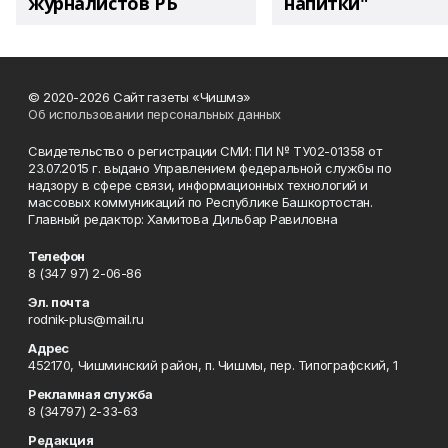
журналистов РБ
напитки"
© 2020-2026 Сайт газеты «Чишмэ»
Об использовании персональных данных
Свидетельство о регистрации СМИ: ПИ № ТУ02-01358 от
23.07.2015 г. выдано Управлением федеральной службы по
надзору в сфере связи, информационных технологий и
массовых коммуникаций по Республике Башкортостан.
Главный редактор: Хамитова Дильбар Равиловна
Телефон
8 (347 97) 2-06-86
Эл. почта
rodnik-plus@mail.ru
Адрес
452170, Чишминский район, п. Чишмы, пер. Типографский, 1
Рекламная служба
8 (34797) 2-33-63
Редакция