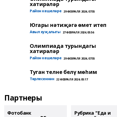
хатирәләр
Район кешеләре
29 ФЕВРАЛЯ 2024, 07:55
Югары нәтиҗәгә өмет итеп
Авыл хуҗалыгы
27 ФЕВРАЛЯ 2024, 05:56
Олимпиада турындагы
хатирәләр
Район кешеләре
29 ФЕВРАЛЯ 2024, 07:55
Туган телне белү мөһим
Төрлесеннән
22 ФЕВРАЛЯ 2024, 05:17
Партнеры
Фотобанк
Рубрика "Еда и