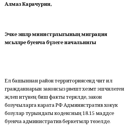
Алмаз Карачурин,
Эчке эшләр министрлыгының миграция
мәсьәләләре буенча бүлеге начальнигы
Ел башыннан район территориясендә чит ил
гражданнарын законсыз рәвештә хезмәт эшчәнлегенә
җәлеп итүнең биш факты теркәлде, закон
бозучыларга карата РФ Административ хокук
бозулар турындагы кодексның 18.15 маддәсе
буенча административ беркетмәләр төзелде.