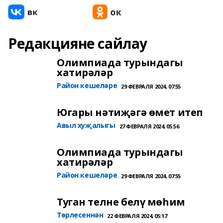
Редакцияне сайлау
Олимпиада турындагы
хатирәләр
Район кешеләре
29 ФЕВРАЛЯ 2024, 07:55
Югары нәтиҗәгә өмет итеп
Авыл хуҗалыгы
27 ФЕВРАЛЯ 2024, 05:56
Олимпиада турындагы
хатирәләр
Район кешеләре
29 ФЕВРАЛЯ 2024, 07:55
Туган телне белү мөһим
Төрлесеннән
22 ФЕВРАЛЯ 2024, 05:17