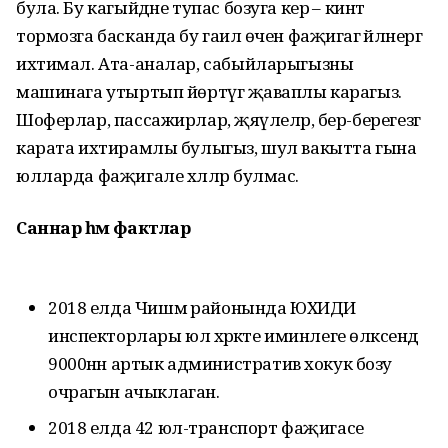
була. Бу кагыйдәне тупас бозуга керә – кинәт
тормозга басканда бу гаилә өчен фаҗигагә әйләнергә
ихтимал. Ата-аналар, сабыйларыгызны
машинага утыртып йөртүгә җаваплы карагыз.
Шоферлар, пассажирлар, җәяүлеләр, бер-берегезгә
карата ихтирамлы булыгыз, шул вакытта гына
юлларда фаҗигале хәлләр булмас.
Саннар һәм фактлар
2018 елда Чишмә районында ЮХИДИ
инспекторлары юл хәрәкәте иминлеге өлкәсендә
9000нән артык административ хокук бозу
очрагын ачыклаган.
2018 елда 42 юл-транспорт фаҗигасе