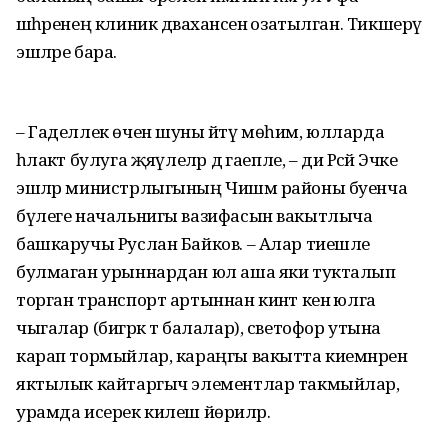
шәһәренең клиник дәваханәсенә озатылган. Тикшерү
эшләре бара.
– Гаделлек өчен шуны әйтү мөһим, юлларда
һәлакәт булуга җәяүлеләр дә гаепле, – ди Рәсәй Эчке
эшләр министрлыгының Чишмә районы буенча
бүлеге начальнигы вазифасын вакытлыча
башкаручы Руслан Байков. – Алар тиешле
булмаган урыннардан юл аша яки тукталып
торган транспорт артыннан кинәт кенә юлга
чыгалар (бигрәк тә балалар), светофор утына
карап тормыйлар, караңгы вакытта киемнәренә
яктылык кайтаргыч элементлар такмыйлар,
урамда исерек килеш йөриләр.