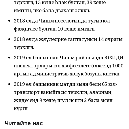
теркәлгән, 13 кеше һәлак булган, 39 кеше
имгәнгән, ике бала дәваханәгә эләккән.
2018 елда Чишмә поселогында тугыз юл
фаҗигасе булган, 10 кеше имгәнгән.
2018 елда җәяүлеләрне таптатуның 14 очрагы
теркәлгән.
2019 ел башыннан Чишмә районында ЮХИДИ
инспекторлары юл хәвефсезлеге өлкәсендә 1000
артык административ хокук бозуны кисәткән.
2019 ел башыннан матди зыян белән 65 юл-
транспорт вакыйгасы теркәлгән, аларның
җидесендә 9 кеше, шул исәптән 2 бала зыян
күргән.
Читайте нас