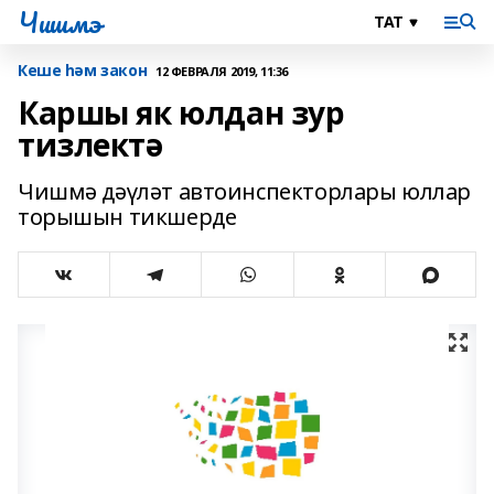
Чишмэ
Кеше һәм закон
12 ФЕВРАЛЯ 2019, 11:36
Каршы як юлдан зур
тизлектә
Чишмә дәүләт автоинспекторлары юллар
торышын тикшерде