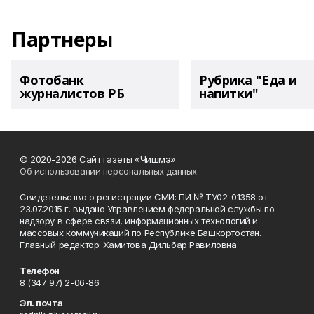
Партнеры
Фотобанк
Рубрика "Еда и
журналистов РБ
напитки"
© 2020-2026 Сайт газеты «Чишмэ»
Об использовании персональных данных
Свидетельство о регистрации СМИ: ПИ № ТУ02-01358 от
23.07.2015 г. выдано Управлением федеральной службы по
надзору в сфере связи, информационных технологий и
массовых коммуникаций по Республике Башкортостан.
Главный редактор: Хамитова Дильбар Равиловна
Телефон
8 (347 97) 2-06-86
Эл. почта