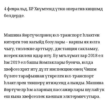
4 февральдә, БР Хәкүмәтендә үткән оператив киңәшмәдә
белдерде.
Машина йөртүчеләрнең юл-транспорт һәлакәтенә
китергән төп кагыйдә бозулары – каршы як юлга
чыгу, тизлекне арттыру, дистанция сакламау,
исерек килеш идарә итү. Бу мәгълүматлар 2018 ел
һәм 2019 ел башы йомгаклары буенча, юлда
хәвефсез хәрәкәт итү дәүләт инспекциясенең Чишмә
бүлеге тарафыннан үткәрелгән юл-транспорт
һәлакәтләрен тикшерү нәтиҗәсендә алынды. Машина
йөртүчеләр һәм аларның пассажирлары шулай ук
еш кына хәвефсезлек каешын эләктермичә утыра.