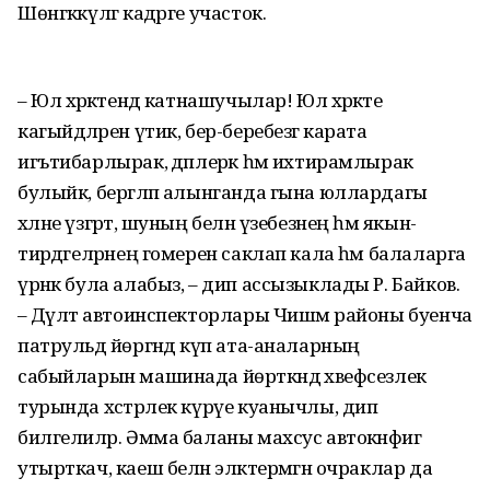
Шөнгәккүлгә кадәрге участок.
– Юл хәрәкәтендә катнашучылар! Юл хәрәкәте
кагыйдәләрен үтик, бер-беребезгә карата
игътибарлырак, әдәплерәк һәм ихтирамлырак
булыйк, бергәләп алынганда гына юллардагы
хәлне үзгәртә, шуның белән үзебезнең һәм якын-
тирәдәгеләрнең гомерен саклап кала һәм балаларга
үрнәк була алабыз, – дип ассызыклады Р. Байков.
– Дәүләт автоинспекторлары Чишмә районы буенча
патрульдә йөргәндә күп ата-аналарның
сабыйларын машинада йөрткәндә хәвефсезлек
турында хәстәрлек күрүе куанычлы, дип
билгелиләр. Әмма баланы махсус автокәнәфигә
утырткач, каеш белән эләктермәгән очраклар да