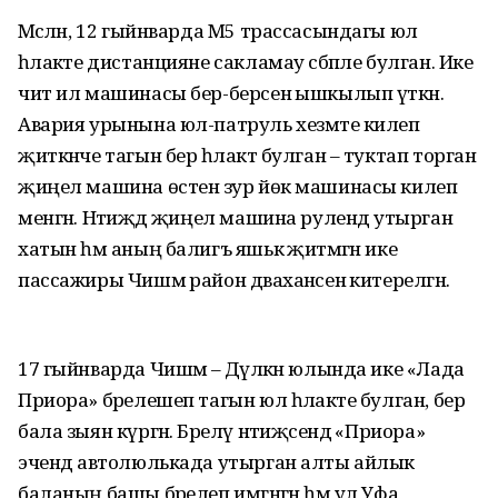
Мәсәлән, 12 гыйнварда М5 трассасындагы юл
һәлакәте дистанцияне сакламау сәбәпле булган. Ике
чит ил машинасы бер-берсенә ышкылып үткән.
Авария урынына юл-патруль хезмәте килеп
җиткәнче тагын бер һәлакәт булган – туктап торган
җиңел машина өстенә зур йөк машинасы килеп
менгән. Нәтиҗәдә җиңел машина рулендә утырган
хатын һәм аның балигъ яшькә җитмәгән ике
пассажиры Чишмә район дәваханәсенә китерелгән.
17 гыйнварда Чишмә – Дәүләкән юлында ике «Лада
Приора» бәрелешеп тагын юл һәлакәте булган, бер
бала зыян күргән. Бәрелү нәтиҗәсендә «Приора»
эчендә автолюлькада утырган алты айлык
баланың башы бәрелеп имгәнгән һәм ул Уфа