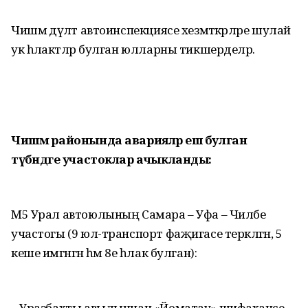
Чишмә дәүләт автоинспекциясе хезмәткәрләре шулай
ук һәлакәтләр булган юлларны тикшерделәр.
Чишмә районында аварияләр еш булган
түбәндәге участоклар ачыкланды:
М5 Урал автоюлының Самара – Уфа – Чиләбе
участогы (9 юл-транспорт фаҗигасе теркәлгән, 5
кеше имгәнгән һәм 8е һәлак булган):
– Уразбахты авылыннан «Йоматау» шифаханәсе