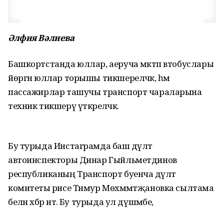
Әлфия Вәлиева
Башкортстанда юллар, аеруча мәктәп втобуслары
йөргән юллар торышы тикшереләчәк, һәм
пассажирлар ташучы транспорт чараларына
техник тикшерү үткәреләчәк.
Бу турыда Инстаграмда баш дәүләт
автоинспекторы Динар Гыйльметдинов
республиканың Транспорт буенча дәүләт
комитеты рәисе Тимур Мөхәммәтҗановка сылтама
белән хәбәр итә. Бу турыда ул дүшәмбе,