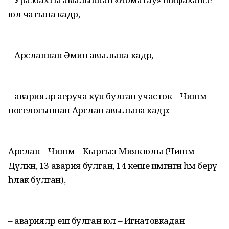
юл чатына кадәр,
– Арсланнан Әмин авылына кадәр,
– аварияләр аеруча күп булган участок – Чишмә
поселогыннан Арслан авылына кадәр;
Арслан – Чишмә – Кыргыз-Миякә юлы (Чишмә –
Дәүләкән, 13 авария булган, 14 кеше имгәнгән һәм берәү
һәлак булган),
– аварияләр еш булган юл – Игнатовкадан