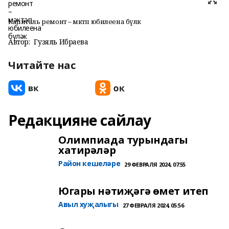
Капиталь ремонт – мәктәп юбилеена бүләк
Автор:
Гузяль Ибраева
Читайте нас
Редакцияне сайлау
Олимпиада турындагы
хатирәләр
Район кешеләре
29 ФЕВРАЛЯ 2024, 07:55
Югары нәтиҗәгә өмет итеп
Авыл хуҗалыгы
27 ФЕВРАЛЯ 2024, 05:56