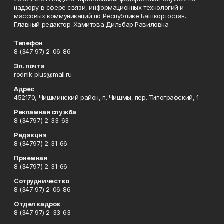
надзору в сфере связи, информационных технологий и
массовых коммуникаций по Республике Башкортостан.
Главный редактор: Хамитова Дильбар Равиловна
Телефон
8 (347 97) 2-06-86
Эл. почта
rodnik-plus@mail.ru
Адрес
452170, Чишминский район, п. Чишмы, пер. Типографский, 1
Рекламная служба
8 (34797) 2-33-63
Редакция
8 (34797) 2-31-66
Приемная
8 (34797) 2-31-66
Сотрудничество
8 (347 97) 2-06-86
Отдел кадров
8 (347 97) 2-33-63