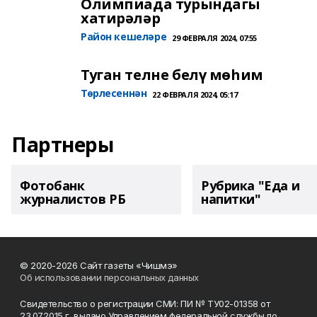
Олимпиада турындагы
хатирәләр
Район кешеләре
29 ФЕВРАЛЯ 2024, 07:55
Туган телне белү мөһим
Төрлесеннән
22 ФЕВРАЛЯ 2024, 05:17
Партнеры
Фотобанк
Рубрика "Еда и
журналистов РБ
напитки"
© 2020-2026 Сайт газеты «Чишмэ»
Об использовании персональных данных
Свидетельство о регистрации СМИ: ПИ № ТУ02-01358 от
23.07.2015 г. выдано Управлением федеральной службы по