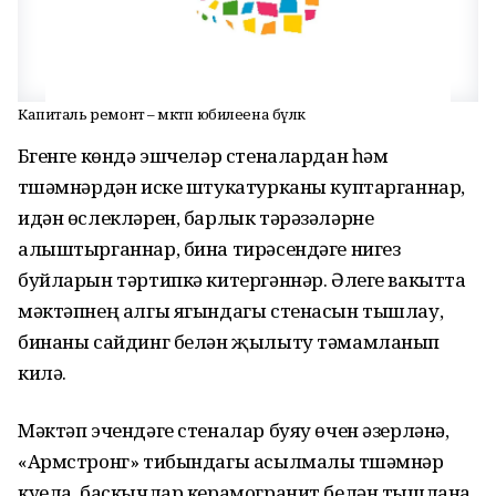
Капиталь ремонт – мәктәп юбилеена бүләк
Бүгенге көндә эшчеләр стеналардан һәм
түшәмнәрдән иске штукатурканы куптарганнар,
идән өслекләрен, барлык тәрәзәләрне
алыштырганнар, бина тирәсендәге нигез
буйларын тәртипкә китергәннәр. Әлеге вакытта
мәктәпнең алгы ягындагы стенасын тышлау,
бинаны сайдинг белән җылыту тәмамланып
килә.
Мәктәп эчендәге стеналар буяу өчен әзерләнә,
«Армстронг» тибындагы асылмалы түшәмнәр
куела, баскычлар керамогранит белән тышлана.