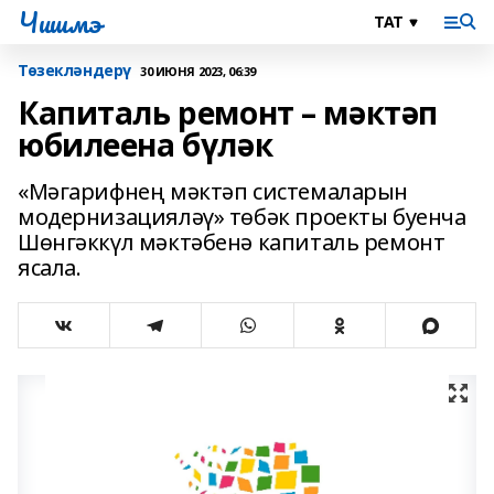
Чишмэ
Төзекләндерү
30 ИЮНЯ 2023, 06:39
Капиталь ремонт – мәктәп
юбилеена бүләк
«Мәгарифнең мәктәп системаларын
модернизацияләү» төбәк проекты буенча
Шөнгәккүл мәктәбенә капиталь ремонт
ясала.