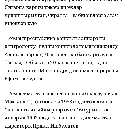
Янгынга каршы тимер ишекләр
урнаштырылган, чиратта – кабинетларга агач
ишекләр кую.
– Ремонт республика Башлыгы аппараты
контролендә, шушы көннәрдә комиссия килде.
Алар эшләрнең 70 процентка башкарылуын
бәяләде. Объектта 20ләп кеше эшли, – дип
билгеләп үтте «Мир» подряд оешмасы прорабы
Ефим Пискунов.
– Ремонт мәктәп юбилеена яхшы бүләк булачак.
Мәктәпнең төп бинасы 1968 елда төзелгән, ә
башлангыч сыйныфлар өчен 160 урынлык
янкорма 1992 елда салынган, – диде мәктәп
директоры Иршат Ишбулатов.