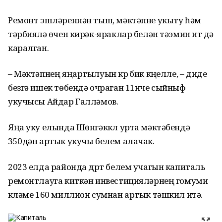
Ремонт эшләреннән тыш, мәктәпне укыту һәм
тәрбияләү өчен кирәк-яраклар белән тәэмин итү дә
каралган.
– Мәктәпнең яңартылуын күрү бик күңелле, – диде
безгә ишек төбендә очраган 11нче сыйныф
укучысы Айдар Галләмов.
Яңа уку елында Шөнгәккүл урта мәктәбендә
350дән артык укучы белем алачак.
2023 елда районда дүрт белем учагын капиталь
ремонтлауга киткән инвестицияләрнең гомуми
күләме 160 миллион сумнан артык тәшкил итә.