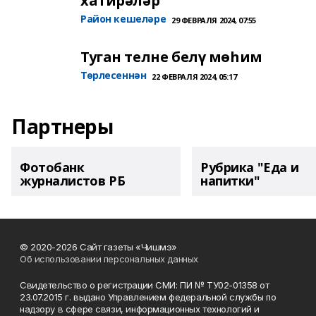
хатирәләр
Район кешеләре
29 ФЕВРАЛЯ 2024, 07:55
Туган телне белү мөһим
Төрлесеннән
22 ФЕВРАЛЯ 2024, 05:17
Партнеры
Фотобанк
Рубрика "Еда и
журналистов РБ
напитки"
© 2020-2026 Сайт газеты «Чишмэ»
Об использовании персональных данных
Свидетельство о регистрации СМИ: ПИ № ТУ02-01358 от
23.07.2015 г. выдано Управлением федеральной службы по
надзору в сфере связи, информационных технологий и