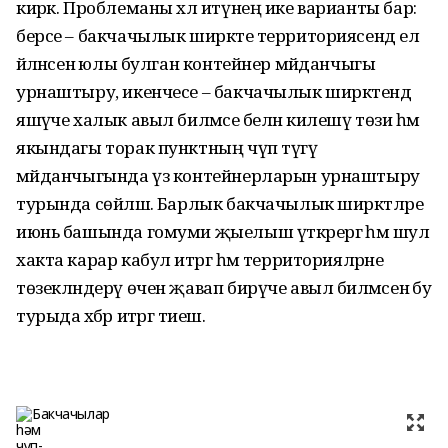
кирәк. Проблеманы хәл итүнең ике варианты бар:
берсе – бакчачылык ширкәте территориясендә ел
әйләнәсенә юлы булган контейнер мәйданчыгы
урнаштыру, икенчесе – бакчачылык ширкәтендә
яшәүче халык авыл биләмәсе белән килешү төзи һәм
якындагы торак пунктның чүп түгү
мәйданчыгында үз контейнерларын урнаштыру
турында сөйләшә. Барлык бакчачылык ширкәтләре
июнь башында гомуми җыелыш үткәрергә һәм шул
хакта карар кабул итәргә һәм территорияләрне
төзекләндерү өчен җавап бирүче авыл биләмәсенә бу
турыда хәбәр итәргә тиеш.