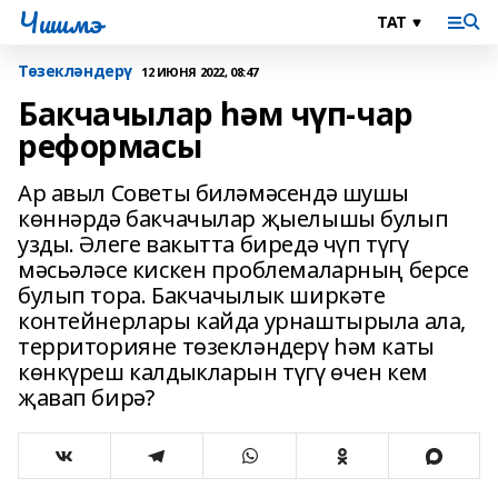
Чишмэ
Төзекләндерү
12 ИЮНЯ 2022, 08:47
Бакчачылар һәм чүп-чар
реформасы
Ар авыл Советы биләмәсендә шушы
көннәрдә бакчачылар җыелышы булып
узды. Әлеге вакытта биредә чүп түгү
мәсьәләсе кискен проблемаларның берсе
булып тора. Бакчачылык ширкәте
контейнерлары кайда урнаштырыла ала,
территорияне төзекләндерү һәм каты
көнкүреш калдыкларын түгү өчен кем
җавап бирә?