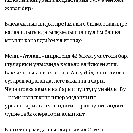
җавап бирә?
Бакчачылык ширкәтләре һәм авыл биләмәсе вәкилләре
катнашлыгындагы җыелышта шул һәм башка
мәсьәләләр каралды һәм хәл ителде.
Мәсәлән, «Атлант» ширкәтендә 42 бакча участогы бар,
шуларның унысында кешеләр ел әйләнәсенә яши.
Бакчачылык ширкәте рәисе Алсу Әбделнәгыймова
сүзләренә караганда, әлеге вакытта аларга
Черниговка авылына барып чүп түгү уңайлы. Бу
– рәсми рәвештә контейнер мәйданчыгы
урнаштырылган якындагы торак пункт, андагы
чүпне төбәк операторы алып китә.
Контейнер мәйданчыклары авыл Советы