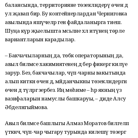
балансында, территорияне төзекләндерү өчен дә
ул җавап бирә. Бу контейнерлардан Черниговка
авылында яшәүчеләр генә файдаланырга тиеш.
Шуңа күрә җыелышта мәсьәләне хәл итүнең төрле
вариантларын карадылар.
– Бакчачыларның да, төбәк операторының да,
авыл биләмәсе хакимиятенең дә бер фикергә килүе
зарур. Без, бакчачылар, чүп-чарны вакытында
алып киткән өчен дә, мәйданчыкны төзекләндергән
өчен дә түләргә әзербез. Иң мөһиме – һәр якның үз
вазифаларын намуслы башкаруы, – диде Алсу
Әбделнәгыймова.
Авыл биләмәсе башлыгы Алмаз Моратов билгеләп
үткәнчә, чүп-чар чыгару турында килешү төзергә