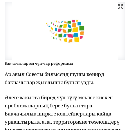
Бакчачылар һәм чүп-чар реформасы
Ар авыл Советы биләмәсендә шушы көннәрдә
бакчачылар җыелышы булып узды.
Әлеге вакытта биредә чүп түгү мәсьәләсе кискен
проблемаларның берсе булып тора.
Бакчачылык ширкәте контейнерлары кайда
урнаштырыла ала, территорияне төзекләндерү
һәм каты көнкүреш калдыкларын түгү өчен кем