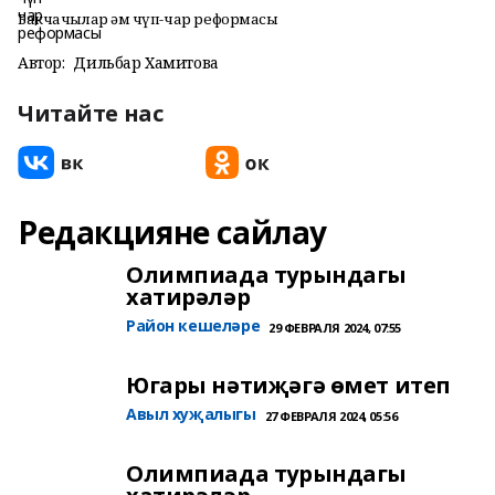
Бакчачылар һәм чүп-чар реформасы
Автор:
Дильбар Хамитова
Читайте нас
Редакцияне сайлау
Олимпиада турындагы
хатирәләр
Район кешеләре
29 ФЕВРАЛЯ 2024, 07:55
Югары нәтиҗәгә өмет итеп
Авыл хуҗалыгы
27 ФЕВРАЛЯ 2024, 05:56
Олимпиада турындагы