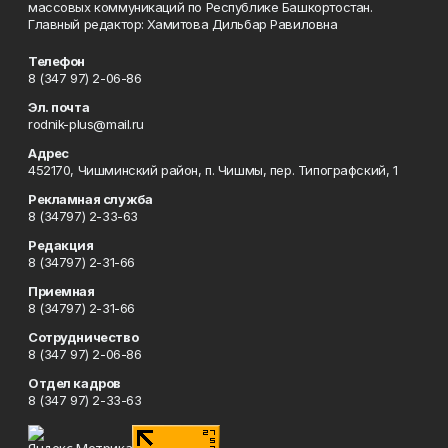
массовых коммуникаций по Республике Башкортостан.
Главный редактор: Хамитова Дильбар Равиловна
Телефон
8 (347 97) 2-06-86
Эл. почта
rodnik-plus@mail.ru
Адрес
452170, Чишминский район, п. Чишмы, пер. Типографский, 1
Рекламная служба
8 (34797) 2-33-63
Редакция
8 (34797) 2-31-66
Приемная
8 (34797) 2-31-66
Сотрудничество
8 (347 97) 2-06-86
Отдел кадров
8 (347 97) 2-33-63