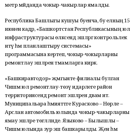
метр мәйданда чокыр-чакырлар ямалды.
Республика Башлыгы кушуы буенча, бу елның 15
июненә кадәр, «Башкортстан Республикасының юл
инфраструктурасы өлкәсендә эшләргә контрольлек
итү һәм планлаштыру системасы»
программасына кертеп, чокыр-чокырларны
ремонтлау эшләрен тәмамларга кирәк.
«Башкиравтодор» җәмгыяте филиалы булган
Чишмә юл ремонтлау-төзү идарәлеге район
территориясендә ремонт эшләрен дәвам итә.
Муниципальара әһәмияттәге Курасково – Нөрле –
Арслан автомобиль юлында чокыр-чакырларны
ямау эшләре төгәлләнде. Языково – Былышлы –
Чишмә юлында зур эш башкарылды. Җәен һәм