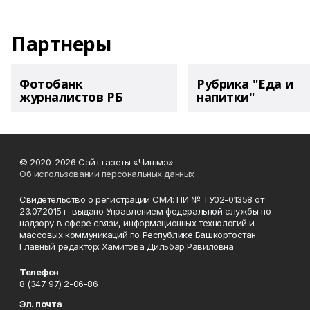
Партнеры
Фотобанк
Рубрика "Еда и
журналистов РБ
напитки"
© 2020-2026 Сайт газеты «Чишмэ»
Об использовании персональных данных
Свидетельство о регистрации СМИ: ПИ № ТУ02-01358 от
23.07.2015 г. выдано Управлением федеральной службы по
надзору в сфере связи, информационных технологий и
массовых коммуникаций по Республике Башкортостан.
Главный редактор: Хамитова Дильбар Равиловна
Телефон
8 (347 97) 2-06-86
Эл. почта