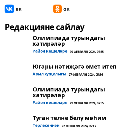
Редакцияне сайлау
Олимпиада турындагы
хатирәләр
Район кешеләре
29 ФЕВРАЛЯ 2024, 07:55
Югары нәтиҗәгә өмет итеп
Авыл хуҗалыгы
27 ФЕВРАЛЯ 2024, 05:56
Олимпиада турындагы
хатирәләр
Район кешеләре
29 ФЕВРАЛЯ 2024, 07:55
Туган телне белү мөһим
Төрлесеннән
22 ФЕВРАЛЯ 2024, 05:17