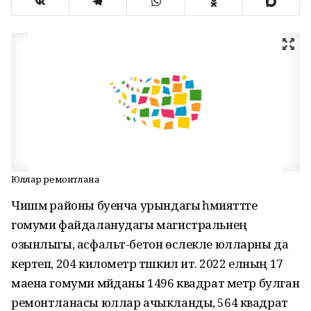
Юллар ремонтлана
Чишмә районы буенча урындагы әһәмияттәге
гомуми файдаланудагы магистральнең
озынлыгы, асфальт-бетон өслекле юлларны да
кертеп, 204 километр тәшкил итә. 2022 елның 17
маена гомуми мәйданы 1496 квадрат метр булган
ремонтланасы юллар ачыкланды, 564 квадрат