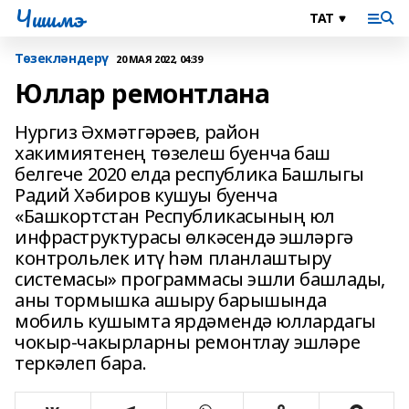
Чишмэ
Төзекләндерү
20 МАЯ 2022, 04:39
Юллар ремонтлана
Нургиз Әхмәтгәрәев, район
хакимиятенең төзелеш буенча баш
белгече 2020 елда республика Башлыгы
Радий Хәбиров кушуы буенча
«Башкортстан Республикасының юл
инфраструктурасы өлкәсендә эшләргә
контрольлек итү һәм планлаштыру
системасы» программасы эшли башлады,
аны тормышка ашыру барышында
мобиль кушымта ярдәмендә юллардагы
чокыр-чакырларны ремонтлау эшләре
теркәлеп бара.