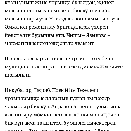
көзен уңыш җыю чорында бу юлдан, җиңел
машиналарны санамыйча, бик күп зур йөк
машиналары уза. Нәтиҗәдә юл катламы тиз туза.
Әмма юл ремонтлау бригадалары үзләренә
йөкләтелгән бурычны үти. Чишмә – Языково –
Чакмагыш юнәлешендә эшләр дәвам итә.
Поселок юлларын тиешле тәртиптә тоту белән
муниципаль контракт нигезендә «Ямь» җәмгыяте
шөгыльләнә.
Инкубатор, Тәҗрибә, Новый һәм Төзелеш
урамнарында юллар нык тузган һәм чокыр-
чакырлар бик күп. Анда юл өслеген тулысынча
алыштыру мөмкинлеге юк, чөнки моның өчен
бик күп акча таләп ителә, бу эш әлегә кичектереп
торыла. «Ямь» җәмгыяте директоры Айдар