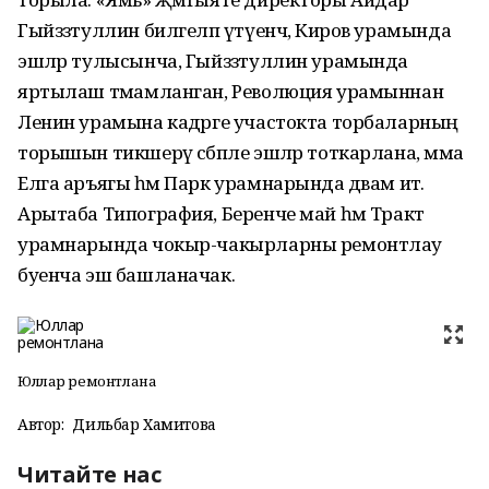
Гыйззәтуллин билгеләп үтүенчә, Киров урамында
эшләр тулысынча, Гыйззәтуллин урамында
яртылаш тәмамланган, Революция урамыннан
Ленин урамына кадәрге участокта торбаларның
торышын тикшерү сәбәпле эшләр тоткарлана, әмма
Елга аръягы һәм Парк урамнарында дәвам итә.
Арытаба Типография, Беренче май һәм Тракт
урамнарында чокыр-чакырларны ремонтлау
буенча эш башланачак.
Юллар ремонтлана
Автор:
Дильбар Хамитова
Читайте нас