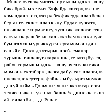
– Минем өчен җәмәгать тормышында катнашу
бик абруйлы хезмәт. Бу файда китерү, үзеңне
командада тою, үзең кебек фикердәшләр белән
бергә игелекле эшләр кылу. Ярдәм күрсәтү,
өлкәннәрне хөрмәт итү, туган як экологиясенә
сакчыл караш белән халыкка һәм үсеп килүче
буынга яхшы үрнәк күрсәтергә мөмкин дип
саныйм. Диванда утырып проблемалар
турында гәпләшүгә караганда, теләгең булса,
район тормышында катнашу өчен вакыт яки
мөмкинлек табарга, нәрсә дә булса эшләргә, үз
өлешеңне кертергә, файдалы булырга мөмкин
дип уйлыйм. «Дөньяны яхшы якка үзгәртергә
телисең икән – үзеңнән башла!» дип юкка гына
әйтмиләр бит, – ди Ринат.