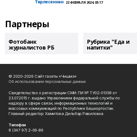
Төрлесеннән
22 ФЕВРАЛЯ 2024, 05:17
Партнеры
Фотобанк
Рубрика "Еда и
журналистов РБ
напитки"
© 2020-2026 Сайт газеты «Чишмэ»
Об использовании персональных данных
Свидетельство о регистрации СМИ: ПИ № ТУ02-01358 от
23.07.2015 г. выдано Управлением федеральной службы по
надзору в сфере связи, информационных технологий и
массовых коммуникаций по Республике Башкортостан.
Главный редактор: Хамитова Дильбар Равиловна
Телефон
8 (347 97) 2-06-86