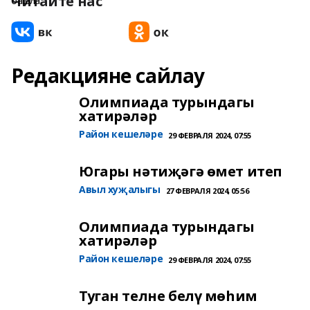
Читайте нас
Редакцияне сайлау
Олимпиада турындагы
хатирәләр
Район кешеләре
29 ФЕВРАЛЯ 2024, 07:55
Югары нәтиҗәгә өмет итеп
Авыл хуҗалыгы
27 ФЕВРАЛЯ 2024, 05:56
Олимпиада турындагы
хатирәләр
Район кешеләре
29 ФЕВРАЛЯ 2024, 07:55
Туган телне белү мөһим