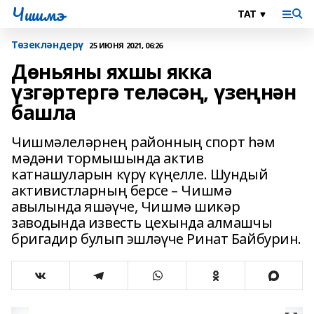
Чишмэ
Төзекләндерү
25 ИЮНЯ 2021, 06:26
Дөньяны яхшы якка
үзгәртергә теләсәң, үзеңнән
башла
Чишмәлеләрнең районның спорт һәм
мәдәни тормышында актив
катнашуларын күрү күңелле. Шундый
активистларның берсе – Чишмә
авылында яшәүче, Чишмә шикәр
заводында известь цехында алмашчы
бригадир булып эшләүче Ринат Байбурин.