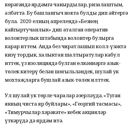
көрәгәндә ярдәмгә чакырдылар, ризалаштым,
әлбәттә. Бу башлангыч нокта булды дип әйтергә
була. Ә 2020 елның апрелендә «Безнең
кайгыртучанлык» дип аталган оператив
волонтерлык штабында волонтер булырга
карар иттем. Анда без чиратлашып колл-үзәктә
кизү тордык, халыктан шалтыратулар кабул
иттек, үз изоляциядә булган өлкәннәргә азык-
төлек китерү белән шөгыльләндек, шулай ук
мохтаҗларга бушлай азык-төлек илттек.
Ул шулай ук төрле чаралар әзерләүдә, «Туган
якның чиста яр буйлары», «Георгий тасмасы»,
«Тимурчылар хәрәкәте» кебек акцияләр
үткәрүдә дә ярдәм итә.