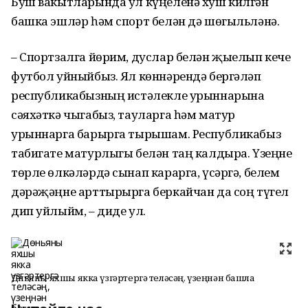
Буш вакытларында ул күңеленә хуш килгән
башка эшләр һәм спорт белән дә шөгыльләнә.
– Спортзалга йөрим, дуслар белән җыелып кече
футбол уйныйбыз. Ял көннәрендә бергәләп
республикабызның истәлекле урыннарына
сәяхәткә чыгабыз, тауларга һәм матур
урыннарга барырга тырышам. Республикабыз
табигате матурлыгы белән таң калдыра. Үзеңне
төрле өлкәләрдә сынап карарга, үсәргә, белем
дәрәҗәңне арттырырга беркайчан да соң түгел
дип уйлыйм, – диде ул.
Дөньяны яхшы якка үзгәртергә теләсәң, үзеңнән башла