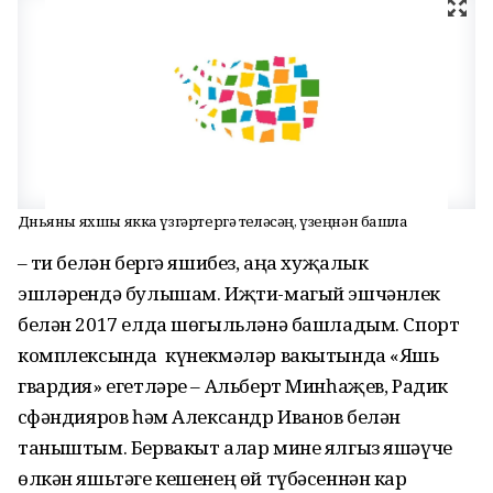
Дөньяны яхшы якка үзгәртергә теләсәң, үзеңнән башла
– Әти белән бергә яшибез, аңа хуҗалык
эшләрендә булышам. Иҗти-магый эшчәнлек
белән 2017 елда шөгыльләнә башладым. Спорт
комплексында күнекмәләр вакытында «Яшь
гвардия» егетләре – Альберт Минһаҗев, Радик
Әсфәндияров һәм Александр Иванов белән
таныштым. Бервакыт алар мине ялгыз яшәүче
өлкән яшьтәге кешенең өй түбәсеннән кар