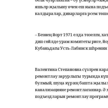
яшьләр җылыну өчен еш кына подъез
калдыралар, диварларга рәсем төше
– Безнең йорт 1971 елда төзелгән, ха
дип сөйләде урам комитеты рәисе, й
Кубаньдагы Усть-Лабинск шәһәреннән
Валентина Степановна сүзләренә кар
ремонтлау зарурлыгы турында күптә
булмый, шуңа күрә иң башта җыл
канализацияне ремонтлаганнар. Ә 
подъездларын ремонтлау программ