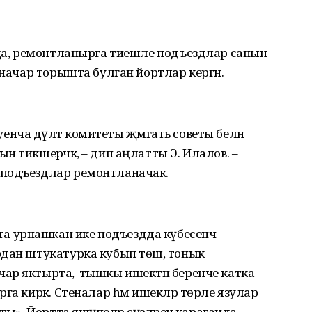
нда, ремонтланырга тиешле подъездлар санын
 начар торышта булган йортлар кергән.
уенча дәүләт комитеты җәмәгать советы белән
 тикшерәчәк, – дип аңлатты Э. Илалов. –
 подъездлар ремонтланачак.
 урнашкан ике подъездда күбесенчә
дан штукатурка кубып төшә, тонык
р яктырта, ә тышкы ишектән беренче катка
га кирәк. Стеналар һәм ишекләр төрле язулар
ы». Йортта яшәүчеләр сүзләренә караганда,