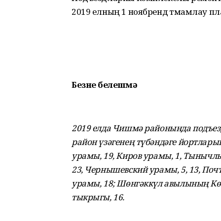
2019 елның 1 ноябрендә тәмамлау 
Безнең белешмә
2019 елда Чишмә районында подъе
район үзәгенең түбәндәге йортлары
урамы, 19, Киров урамы, 1, Тынычлы
23, Чернышевский урамы, 5, 13, По
урамы, 18; Шөнгәккүл авылының Кө
тыкрыгы, 16.