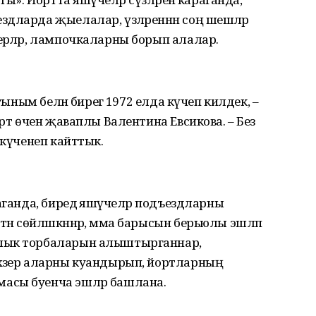
дларда җыелалар, үзләреннән соң шешәләр
рәләр, лампочкаларны борып алалар.
тыным белән бирегә 1972 елда күчеп килдек, –
орт өчен җаваплы Валентина Евсикова. – Без
 күченеп кайттык.
аганда, биредә яшәүчеләр подъездларны
н сөйләшкәннәр, әмма барысын берьюлы эшләп
ылык торбаларын алыштырганнар,
хәзер аларны куандырып, йортларның
асы буенча эшләр башлана.