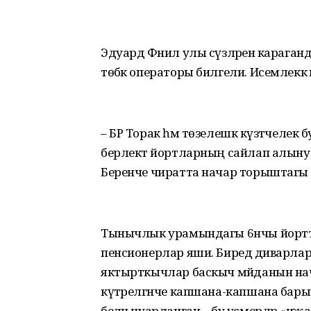
Эдуард Фәнил улы сүзләренә карага
төбәк операторы билгели. Исемлеккә
– БР Торак һәм төзелешкә күзәтчелек б
берлектә йортларның сайлап алынуын
Беренче чиратта начар торыштагы
Тынычлык урамындагы 6нчы йортта
пенсионерлар яши. Биредә диварлар
яктырткычлар баскыч мәйданын нача
күтәрелгәнче капшана-капшана барыр
белән чуарланган – бу үсмерләр «иҗат