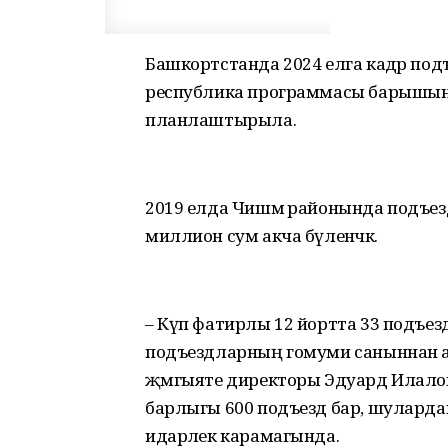
Башкортстанда 2024 елга кадәр п
республика программасы барышын
планлаштырыла.
2019 елда Чишмә районында подъе
миллион сум акча бүленәчәк.
– Күп фатирлы 12 йортта 33 подъез
подъездларның гомуми саныннан а
җәмгыяте директоры Эдуард Илалов
барлыгы 600 подъезд бар, шулардан 
идарәлек карамагында.