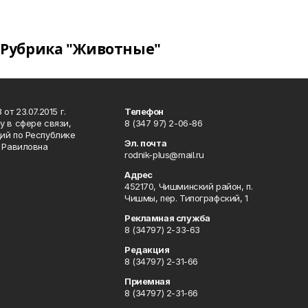
Рубрика "Животные"
т 23.07.2015 г.
Телефон
 в сфере связи,
8 (347 97) 2-06-86
ий по Республике
Эл. почта
р Равиловна
rodnik-plus@mail.ru
Адрес
452170, Чишминский район, п.
Чишмы, пер. Типографский, 1
Рекламная служба
8 (34797) 2-33-63
Редакция
8 (34797) 2-31-66
Приемная
8 (34797) 2-31-66