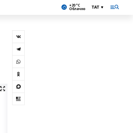
+20 °С
Облачно