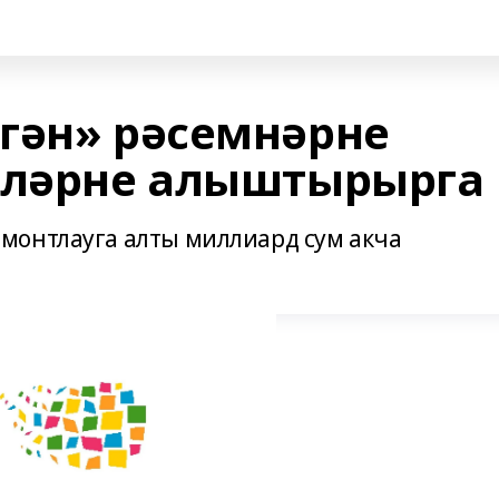
гән» рәсемнәрне
кләрне алыштырырга
монтлауга алты миллиард сум акча