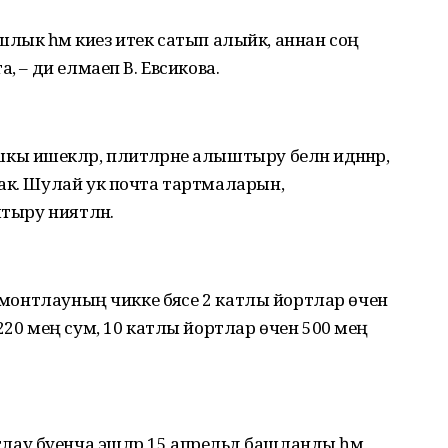
башлык һәм киез итек сатып алыйк, аннан соң
, – ди елмаеп В. Евсикова.
 ишекләр, плитәләрне алыштыру белән идәннәр,
ак. Шулай ук почта тартмаларын,
тыру ниятләнә.
ремонтлауның чикке бәясе 2 катлы йортлар өчен
220 мең сум, 10 катлы йортлар өчен 500 мең
у буенча эшләр 15 апрельдә башланды һәм