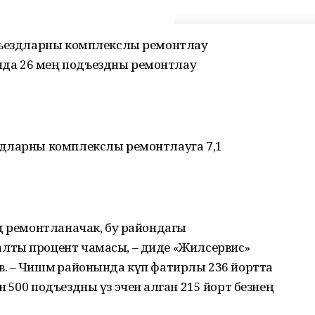
одъездларны комплекслы ремонтлау
да 26 мең подъездны ремонтлау
здларны комплекслы ремонтлауга 7,1
д ремонтланачак, бу райондагы
лты процент чамасы, – диде «Жилсервис»
. – Чишмә районында күп фатирлы 236 йортта
500 подъездны үз эченә алган 215 йорт безнең