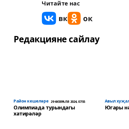
Читайте нас
Редакцияне сайлау
Район кешеләре
Авыл хуҗа
29 ФЕВРАЛЯ 2024, 07:55
Олимпиада турындагы
Югары н
хатирәләр