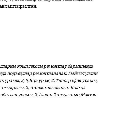
планлаштырылган.
здларны комплекслы ремонтлау барышында
нда подъездлар ремонтланачак: Гыйззәтуллин
к урамы, 3, 6, Яңа урам, 2, Типография урамы,
чта тыкрыгы, 2; Чишмә авылының Колхоз
нбатыш урамы, 2; Алкин-2 авылының Мәктәп