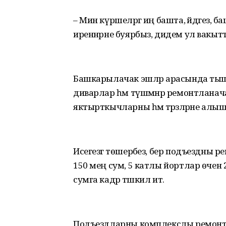
– Мин күршеләргә иң башта, әйдәгез, 
иреннәрне буярбыз, дидем ул вакытта
Башкарылачак эшләр арасында тышкы
диварлар һәм түшәмнәр ремонтланач
яктырткычларны һәм тәрәзәләрне алыш
Исегезгә төшерәбез, бер подъездны 
150 мең сум, 5 катлы йортлар өчен 
сумга кадәр тәшкил итә.
Подъездларны комплекслы ремонтла