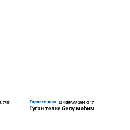
Төрлесеннән
, 07:55
22 ФЕВРАЛЯ 2024, 05:17
Туган телне белү мөһим