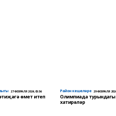
лыгы
Район кешеләре
27 ФЕВРАЛЯ 2024, 05:56
29 ФЕВРАЛЯ 2024
әтиҗәгә өмет итеп
Олимпиада турындагы
хатирәләр