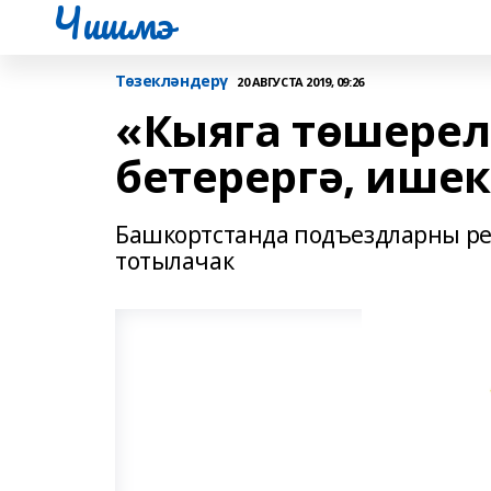
Чишмэ
Төзекләндерү
20 АВГУСТА 2019, 09:26
«Кыяга төшерел
бетерергә, ише
Башкортстанда подъездларны ре
тотылачак