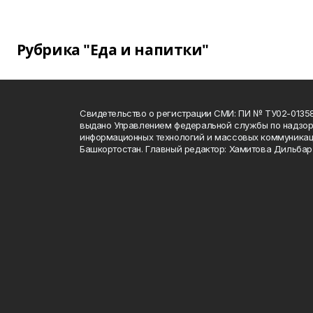
Рубрика "Еда и напитки"
Свидетельство о регистрации СМИ: ПИ № ТУ02-01358 о
выдано Управлением федеральной службы по надзору
информационных технологий и массовых коммуникац
Башкортостан. Главный редактор: Хамитова Дильба