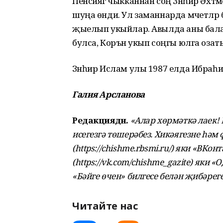
Пенсиягә чыкканнан соң Зәнһир Әхтә
шуңа өнди. Ул заманнарда мәчетләр
җыелып укыйлар. Авылда аны бала
булса, Коръән укып соңгы юлга оза
Зәнһир Ислам улы 1987 елда Ибраһ
Галия Арсланова
Редакциядән.
«Алар хөрмәткә лаек!
исегезгә төшерәбез. Хикәягезне һәм
(https://chishme.rbsmi.ru/) яки «ВКо
(https://vk.com/chishme_gazite) яки «
«Бәйге өчен» билгесе белән җибәреге
Читайте нас