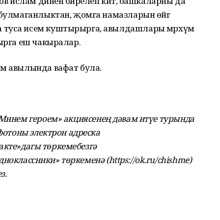
мов ислам диненә бирелеп китә, башкаларны да
 булмаганлыктан, җомга намазларын өйгә
 туса исем куштырырга, авылдашлары мәрхүм
тырга еш чакыралар.
им авылында вафат була.
 Минем героем» акциясенең дәвам итүе турында
 фотоны электрон адреска
нтакте»дагы төркемебезгә
Одноклассники» төркеменә (https://ok.ru/chishme)
з.