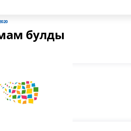
2020
мам булды