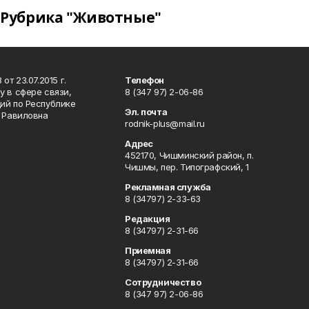
Рубрика "Животные"
т 23.07.2015 г.
Телефон
 в сфере связи,
8 (347 97) 2-06-86
ий по Республике
Эл. почта
р Равиловна
rodnik-plus@mail.ru
Адрес
452170, Чишминский район, п.
Чишмы, пер. Типографский, 1
Рекламная служба
8 (34797) 2-33-63
Редакция
8 (34797) 2-31-66
Приемная
8 (34797) 2-31-66
Сотрудничество
8 (347 97) 2-06-86