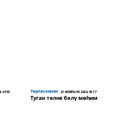
Төрлесеннән
, 07:55
22 ФЕВРАЛЯ 2024, 05:17
Туган телне белү мөһим