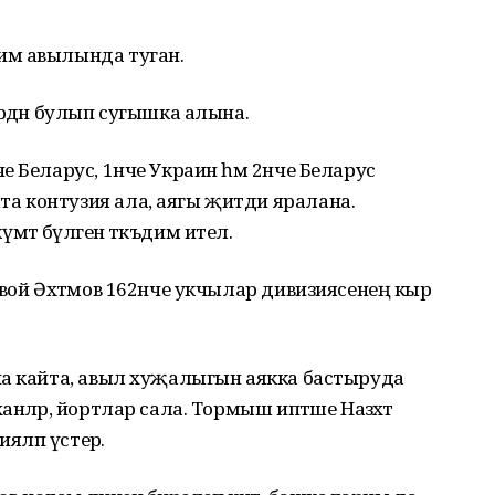
им авылында туган.
әрдән булып сугышка алына.
е Беларус, 1нче Украин һәм 2нче Беларус
 контузия ала, аягы җитди яралана.
т бүләгенә тәкъдим ителә.
овой Әхтәмов 162нче укчылар дивизиясенең кыр
на кайта, авыл хуҗалыгын аякка бастыруда
нәләр, йортлар сала. Тормыш иптәше Назәхәт
яләп үстерә.