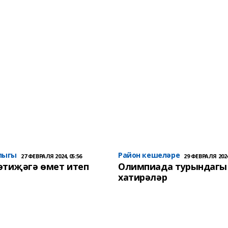
лыгы
Район кешеләре
27 ФЕВРАЛЯ 2024, 05:56
29 ФЕВРАЛЯ 2024
әтиҗәгә өмет итеп
Олимпиада турындагы
хатирәләр