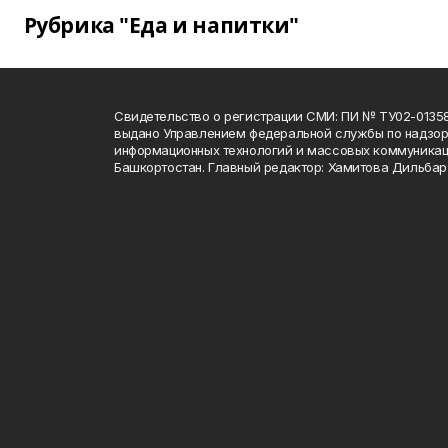
Рубрика "Еда и напитки"
Свидетельство о регистрации СМИ: ПИ № ТУ02-01358 о
выдано Управлением федеральной службы по надзору
информационных технологий и массовых коммуникац
Башкортостан. Главный редактор: Хамитова Дильба