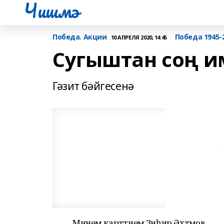
Чишмэ
Победа. Акции
Победа 1945-
10 АПРЕЛЯ 2020, 14:45
Сугыштан соң и
Гәзит бәйгесенә
Минем картәтием Зәнһир Әхтәмов