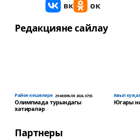
Редакцияне сайлау
Район кешеләре
Авыл хуҗа
29 ФЕВРАЛЯ 2024, 07:55
Олимпиада турындагы
Югары н
хатирәләр
Партнеры