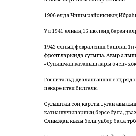
1906 елда Чишмә районының Ибраһ
Ул 1941 елның 15 июлендә беренчел
1942 елның февраленнән башлап 1нч
фронтларында сугыша. Авыр алышта
«Сугышчан казанышлары өчен» хөкүмә
Госпитальдә дәваланганнан соң ряд
пекаре итеп билгеләнә.
Сугыштан соң картәти туган авылы
катнашучыларның берсе була, дәваха
Сәлимҗан кызы белән унбер бала тәрби