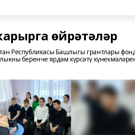
карырга өйрәтәләр
тан Республикасы Башлыгы грантлары фон
лыкны беренче ярдәм күрсәтү күнекмәләре