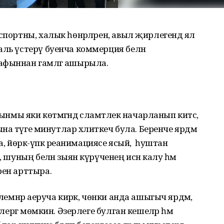
спортны, халык һөнәрләрен, авыл җирлегендә ял
аль үстерү буенча коммерция белән
афыннан гамәлгә ашырыла.
ынмы яки көтмәгәндә сәламәтлек начарланып китсә,
ына тәүге минутлар хәлиткеч була. Беренче ярдәм
та, йөрәк-үпкә реанимациясе ясый, һуштан
, шуның белән зыян күрүченең исән калу һәм
рен арттыра.
елемнәр аеруча кирәк, чөнки анда ашыгыч ярдәм,
илергә мөмкин. Әзерлеге булган кешеләр һәм