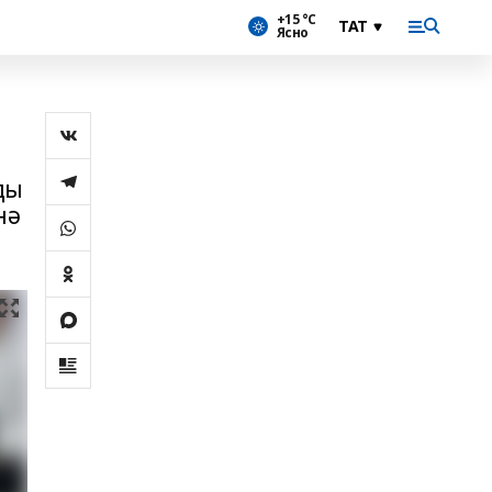
+15 °С
Ясно
ды
нә