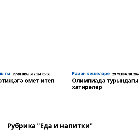
лыгы
Район кешеләре
27 ФЕВРАЛЯ 2024, 05:56
29 ФЕВРАЛЯ 2024
әтиҗәгә өмет итеп
Олимпиада турындагы
хатирәләр
Рубрика "Еда и напитки"