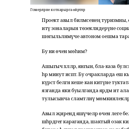
Гомерләрне коткарырга өйрәтәләр
Проект авыл биләмәсенең туризмны, 
итү зоналарын төзекләндерүне соци
шөгыльләнмәүче автоном оешма тар
Бу ни өчен мөһим?
Ашыгыч хәлләр, янгын, бәла-каза булс
һәр минут исәптә. Бу очракларда еш к
күрсәтә белгән кеше кан китүне тукта
язганда яки буылганда ярдәм итә ала
тулысынча сәламәтләнү мөмкинлеклә
Авыл җирендә яшәүчеләр өчен әлеге б
шәһәрдәгегә караганда, шактый озак к