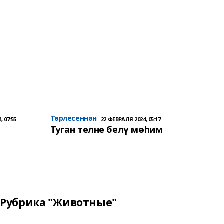
Төрлесеннән
, 07:55
22 ФЕВРАЛЯ 2024, 05:17
Туган телне белү мөһим
Рубрика "Животные"