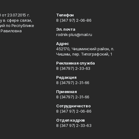
т 23.07.2015 г.
Телефон
 в сфере связи,
8 (347 97) 2-06-86
ий по Республике
Эл. почта
р Равиловна
rodnik-plus@mail.ru
Адрес
452170, Чишминский район, п.
Чишмы, пер. Типографский, 1
Рекламная служба
8 (34797) 2-33-63
Редакция
8 (34797) 2-31-66
Приемная
8 (34797) 2-31-66
Сотрудничество
8 (347 97) 2-06-86
Отдел кадров
8 (347 97) 2-33-63