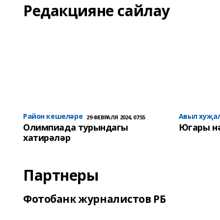
Редакцияне сайлау
Район кешеләре
Авыл хуҗа
29 ФЕВРАЛЯ 2024, 07:55
Олимпиада турындагы
Югары н
хатирәләр
Партнеры
Фотобанк журналистов РБ