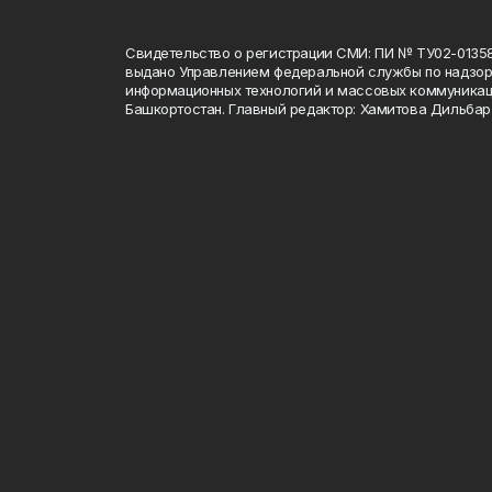
Свидетельство о регистрации СМИ: ПИ № ТУ02-01358 о
выдано Управлением федеральной службы по надзору
информационных технологий и массовых коммуникац
Башкортостан. Главный редактор: Хамитова Дильба