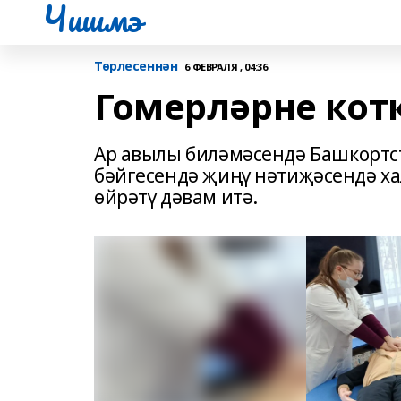
Чишмэ
Төрлесеннән
6 ФЕВРАЛЯ , 04:36
Гомерләрне кот
Ар авылы биләмәсендә Башкортс
бәйгесендә җиңү нәтиҗәсендә ха
өйрәтү дәвам итә.