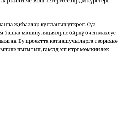
р килгәнче бәяләп бетергесез ярдәм күрсәтергә
аманча җиһазлар кулланып үткәрелә. Сүз
һәм башка манипуляцияләрне өйрәнү өчен махсус
алынган. Бу проектта катнашучыларга теорияне
нәрне ныгытып, гамәлдә эш итәргә мөмкинлек