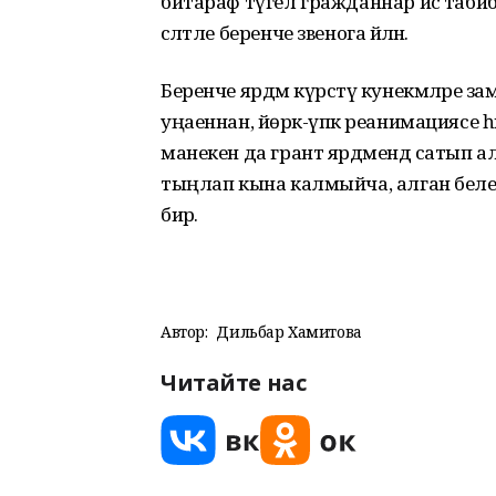
битараф түгел гражданнар исә табибла
сәләтле беренче звенога әйләнә.
Беренче ярдәм күрсәтү кунекмәләре з
уңаеннан, йөрәк-үпкә реанимациясе 
манекен да грант ярдәмендә сатып 
тыңлап кына калмыйча, алган белем
бирә.
Автор:
Дильбар Хамитова
Читайте нас