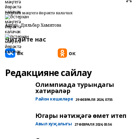
Әстерхан мәңгегә йөрәктә калачак
Автор:
Дильбар Хамитова
Читайте нас
Редакцияне сайлау
Олимпиада турындагы
хатирәләр
Район кешеләре
29 ФЕВРАЛЯ 2024, 07:55
Югары нәтиҗәгә өмет итеп
Авыл хуҗалыгы
27 ФЕВРАЛЯ 2024, 05:56