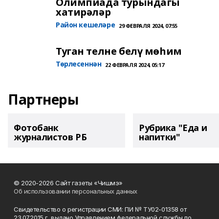
Олимпиада турындагы
хатирәләр
Район кешеләре
29 ФЕВРАЛЯ 2024, 07:55
Туган телне белү мөһим
Төрлесеннән
22 ФЕВРАЛЯ 2024, 05:17
Партнеры
Фотобанк
Рубрика "Еда и
журналистов РБ
напитки"
© 2020-2026 Сайт газеты «Чишмэ»
Об использовании персональных данных
Свидетельство о регистрации СМИ: ПИ № ТУ02-01358 от
23.07.2015 г. выдано Управлением федеральной службы по