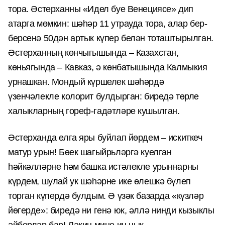
тора. Әстерханны «Идел буе Венециясе» дип
атарга мөмкин: шәһәр 11 утрауда тора, алар бер-
берсенә 50дән артык күпер белән тоташтырылган.
Әстерханның көнчыгышында – Казахстан,
көньягында – Кавказ, ә көнбатышында Калмыкия
урнашкан. Мондый күршелек шәһәрдә
үзенчәлекле колорит булдырган: биредә төрле
халыкларның гореф-гадәтләре кушылган.
Әстерханда елга яры буйлап йөрдем – искиткеч
матур урын! Бөек шагыйрьләргә куелган
һәйкәлләрне һәм башка истәлекле урыннарны
күрдем, шулай ук шәһәрне ике өлешкә бүлеп
торган күпердә булдым. Ә үзәк базарда «күзләр
йөгерде»: биредә ни генә юк, әллә нинди кызыклы