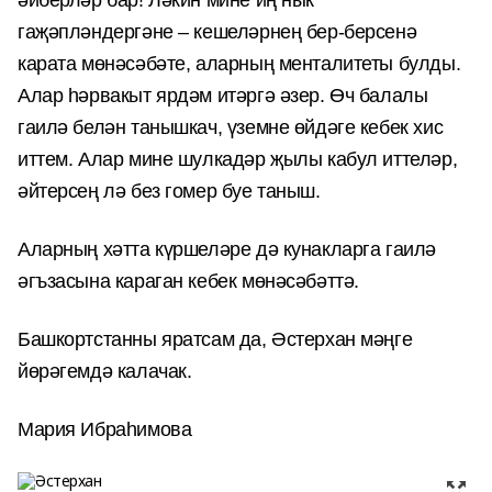
әйберләр бар! Ләкин мине иң нык
гаҗәпләндергәне – кешеләрнең бер-берсенә
карата мөнәсәбәте, аларның менталитеты булды.
Алар һәрвакыт ярдәм итәргә әзер. Өч балалы
гаилә белән танышкач, үземне өйдәге кебек хис
иттем. Алар мине шулкадәр җылы кабул иттеләр,
әйтерсең лә без гомер буе таныш.
Аларның хәтта күршеләре дә кунакларга гаилә
әгъзасына караган кебек мөнәсәбәттә.
Башкортстанны яратсам да, Әстерхан мәңге
йөрәгемдә калачак.
Мария Ибраһимова