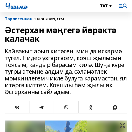
Чишмэ
Төрлесеннән
5 ИЮНЯ 2024, 11:14
Әстерхан мәңгегә йөрәктә
калачак
Кайвакыт арып китәсең, мин дә искәрмә
түгел. Нидер үзгәртәсем, кояш җылысын
тоясым, каядыр барасым килә. Шуңа күрә
тугры этемне алдым да, сәламәтлек
мөмкинлегем чикле булуга карамастан, ял
итәргә киттем. Кояшлы һәм җылы як
Әстерханны сайладым.