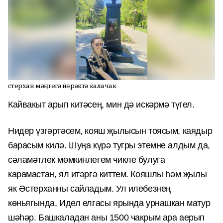
Әстерхан мәңгегә йөрәктә калачак
Кайвакыт арып китәсең, мин дә искәрмә түгел.
Нидер үзгәртәсем, кояш җылысын тоясым, каядыр
барасым килә. Шуңа күрә тугры этемне алдым да,
сәламәтлек мөмкинлегем чикле булуга
карамастан, ял итәргә киттем. Кояшлы һәм җылы
як Әстерханны сайладым. Ул илебезнең
көньягында, Идел елгасы ярында урнашкан матур
шәһәр. Башкаладан аны 1500 чакрым ара аерып