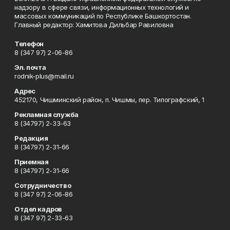
надзору в сфере связи, информационных технологий и
массовых коммуникаций по Республике Башкортостан.
Главный редактор: Хамитова Дильбар Равиловна
Телефон
8 (347 97) 2-06-86
Эл. почта
rodnik-plus@mail.ru
Адрес
452170, Чишминский район, п. Чишмы, пер. Типографский, 1
Рекламная служба
8 (34797) 2-33-63
Редакция
8 (34797) 2-31-66
Приемная
8 (34797) 2-31-66
Сотрудничество
8 (347 97) 2-06-86
Отдел кадров
8 (347 97) 2-33-63