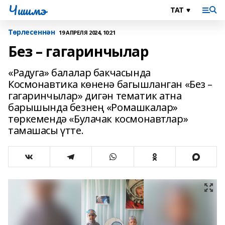
Чишмэ
Төрлесеннән
19 АПРЕЛЯ 2024, 10:21
Без – гагаринчылар
«Радуга» балалар бакчасында
Космонавтика көненә багышланган «Без –
гагаринчылар» дигән тематик атна
барышында безнең «Ромашкалар»
төркемендә «Булачак космонавтлар»
тамашасы үтте.