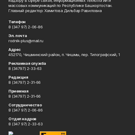
надзору в сфере связи, информационных технологий и
массовых коммуникаций по Республике Башкортостан.
Главный редактор: Хамитова Дильбар Равиловна
Телефон
8 (347 97) 2-06-86
Эл. почта
rodnik-plus@mail.ru
Адрес
452170, Чишминский район, п. Чишмы, пер. Типографский, 1
Рекламная служба
8 (34797) 2-33-63
Редакция
8 (34797) 2-31-66
Приемная
8 (34797) 2-31-66
Сотрудничество
8 (347 97) 2-06-86
Отдел кадров
8 (347 97) 2-33-63