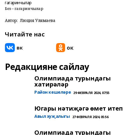
Без – гагаринчылар
Автор:
Люция Улямаева
Читайте нас
Редакцияне сайлау
Олимпиада турындагы
хатирәләр
Район кешеләре
29 ФЕВРАЛЯ 2024, 07:55
Югары нәтиҗәгә өмет итеп
Авыл хуҗалыгы
27 ФЕВРАЛЯ 2024, 05:56
Олимпиада турындагы