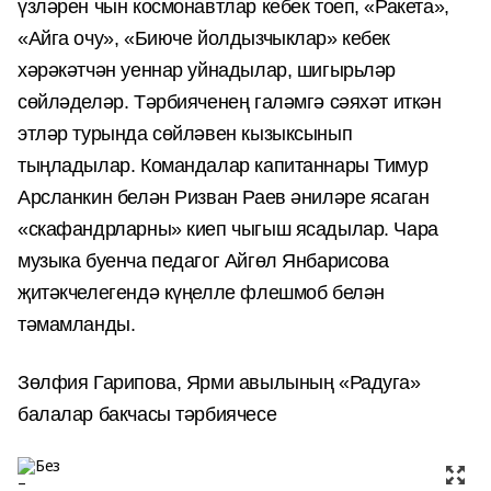
үзләрен чын космонавтлар кебек тоеп, «Ракета»,
«Айга очу», «Биюче йолдызчыклар» кебек
хәрәкәтчән уеннар уйнадылар, шигырьләр
сөйләделәр. Тәрбияченең галәмгә сәяхәт иткән
этләр турында сөйләвен кызыксынып
тыңладылар. Командалар капитаннары Тимур
Арсланкин белән Ризван Раев әниләре ясаган
«скафандрларны» киеп чыгыш ясадылар. Чара
музыка буенча педагог Айгөл Янбарисова
җитәкчелегендә күңелле флешмоб белән
тәмамланды.
Зөлфия Гарипова, Ярми авылының «Радуга»
балалар бакчасы тәрбиячесе