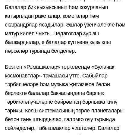
Балалар бик кызыксынып һәм хозурланып
катыргыдан ракеталар, кометалар һәм
скафандрлар ясадылар. Эшләр үзенчәлекле һәм
матур килеп чыкты. Педагоглар зур эш
башкардылар, ә балалар күп кенә кызыклы
нәрсәләр турында белделәр.
Безнең «Ромашкалар» төркемендә «Булачак
космонавтлар» тамашасы үтте. Сабыйлар
тәрбиячеләре һәм музыка җитәкчесе белән
берлектә балалар бакчасындагы барлык
тәрбияләнүчеләрне бәйрәмнең барлыкка килү
тарихы, Кояш системасының төрле планеталары
белән таныштырдылар, галәмгә очу турында
сөйләделәр, табышмаклар чиштеләр. Балалар