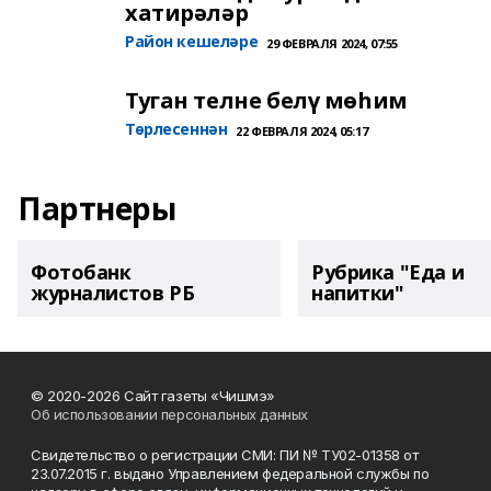
хатирәләр
Район кешеләре
29 ФЕВРАЛЯ 2024, 07:55
Туган телне белү мөһим
Төрлесеннән
22 ФЕВРАЛЯ 2024, 05:17
Партнеры
Фотобанк
Рубрика "Еда и
журналистов РБ
напитки"
© 2020-2026 Сайт газеты «Чишмэ»
Об использовании персональных данных
Свидетельство о регистрации СМИ: ПИ № ТУ02-01358 от
23.07.2015 г. выдано Управлением федеральной службы по