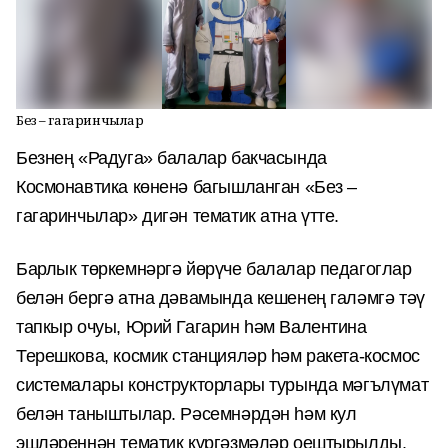
Без – гагаринчылар
Безнең
«Радуга»
балалар бакчасында
Космонавтика көненә багышланган «Без –
гагаринчылар» дигән тематик атна үтте.
Барлык төркемнәргә йөрүче балалар педагоглар
белән бергә атна дәвамында кешенең галәмгә тәү
тапкыр очуы, Юрий Гагарин һәм Валентина
Терешкова, космик станцияләр һәм ракета-космос
системалары конструкторлары турында мәгълүмат
белән таныштылар. Рәсемнәрдән һәм кул
эшләреннән тематик күргәзмәләр оештырылды.