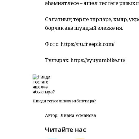
әһәмиятлесе – яшел төстәге ризык
Салатның төрле төрләре, кыяр, укр
борчак әнә шундый үзлеккә ия.
Фото: https://ru.freepik.com/
Тулырак: https://syuyumbike.ru/
Нинди төстәге яшелчә ябыктыра?
Автор:
Лиана Усманова
Читайте нас