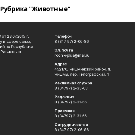
Рубрика "Животные"
т 23.07.2015 г.
Телефон
 в сфере связи,
8 (347 97) 2-06-86
ий по Республике
Эл. почта
р Равиловна
rodnik-plus@mail.ru
Адрес
452170, Чишминский район, п.
Чишмы, пер. Типографский, 1
Рекламная служба
8 (34797) 2-33-63
Редакция
8 (34797) 2-31-66
Приемная
8 (34797) 2-31-66
Сотрудничество
8 (347 97) 2-06-86