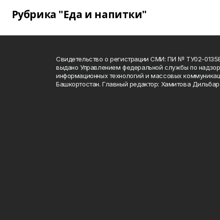
Рубрика "Еда и напитки"
Свидетельство о регистрации СМИ: ПИ № ТУ02-01358 о
выдано Управлением федеральной службы по надзору
информационных технологий и массовых коммуникац
Башкортостан. Главный редактор: Хамитова Дильба