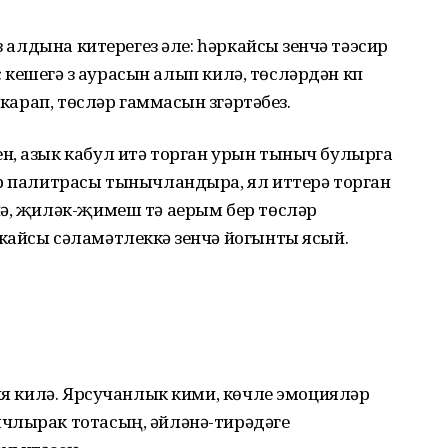
з алдына китерегез әле: һәркайсы үзенчә тәэсир
с кешегә үз аурасын алып килә, төсләрдән күп
 карап, төсләр гаммасын үзгәртәбез.
н, азык кабул итә торган урын тыныч булырга
әр палитрасы тынычландыра, ял иттерә торган
чә, җиләк-җимеш тә аерым бер төсләр
айсы сәламәтлеккә үзенчә йогынты ясый.
гия килә. Ярсучанлык кими, көчле эмоцияләр
члырак тотасың, әйләнә-тирәдәге