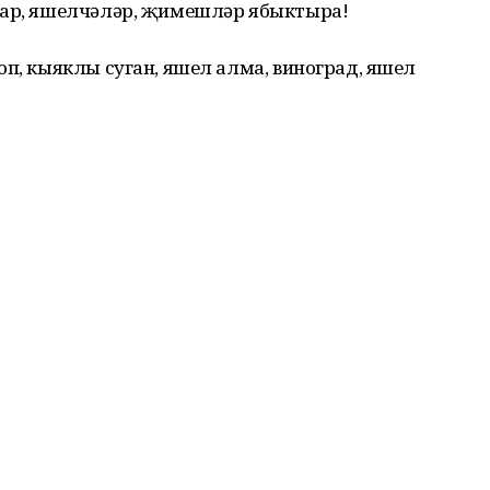
лар, яшелчәләр, җимешләр ябыктыра!
оп, кыяклы суган, яшел алма, виноград, яшел