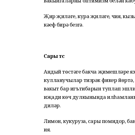
вакыйгаларны оптимизм белән кабу
Җир җиләге, кура җиләге, чия, кы
кәеф бирә безгә.
Сары төс
Андый төстәге бакча җимешләре я
кулланучылар тизрәк фикер йөртә,
вакыт бар игътибарын туплап эшли.
иҗади көч дулкынында илһамланып
диләр.
Лимон, кукуруза, сары помидор, б
ия.