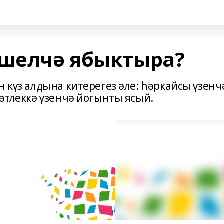
яшелчә ябыктыра?
н күз алдына китерегез әле: һәркайсы үзенч
мәтлеккә үзенчә йогынты ясый.