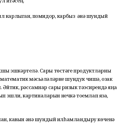
л итәсең.
зыл карлыган, помидор, карбыз әнә шундый
хшы эшкәртелә. Сары төстәге продуктларны
 математик мәсьәләләрне шундук чишә, озак
 Әйтик, рәссамнар сары ризык тәэсирендә яңа
 эшли, картиналарын нечкә тоемлап яза,
анан, кавын әнә шундый илһамландыру көченә