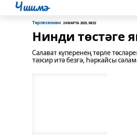
Чишмэ
Төрлесеннән
24 МАРТА 2023, 08:52
Нинди төстәге 
Салават күперенең төрле төсләре
тәэсир итә безгә, һәркайсы сәла