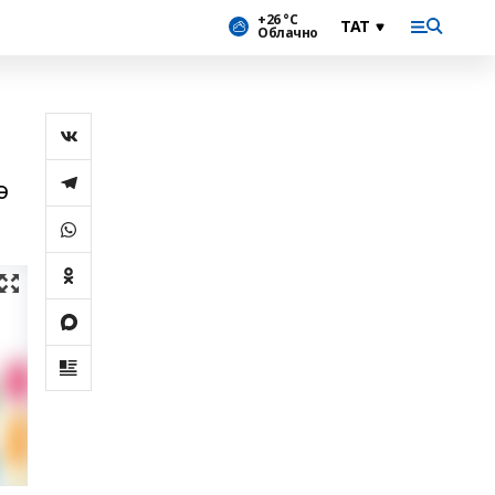
+26 °С
Облачно
ә