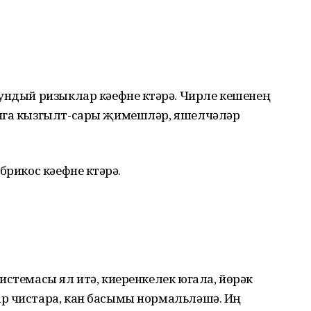
ундый ризыклар кәефне күтәрә. Чирле кешенең
онга кызгылт-сары җимешләр, яшелчәләр
брикос кәефне күтәрә.
истемасы ял итә, киеренкелек югала, йөрәк
р чистара, кан басымы нормальләшә. Иң