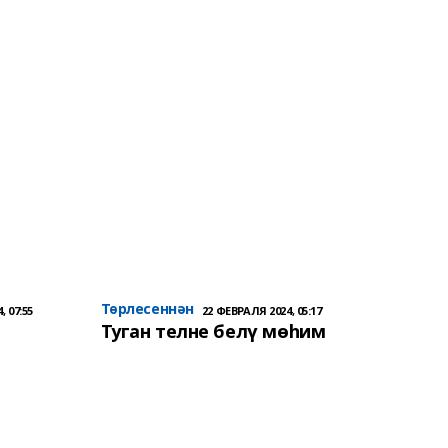
Төрлесеннән
, 07:55
22 ФЕВРАЛЯ 2024, 05:17
Туган телне белү мөһим