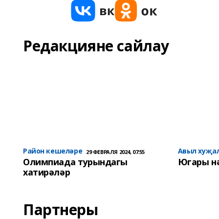
Редакцияне сайлау
Район кешеләре
Авыл хуҗа
29 ФЕВРАЛЯ 2024, 07:55
Олимпиада турындагы
Югары н
хатирәләр
Партнеры