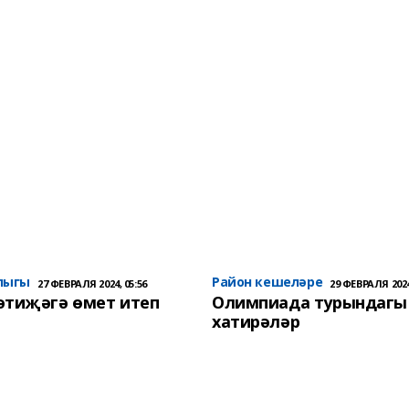
лыгы
Район кешеләре
27 ФЕВРАЛЯ 2024, 05:56
29 ФЕВРАЛЯ 2024
әтиҗәгә өмет итеп
Олимпиада турындагы
хатирәләр