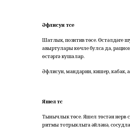
Әфлисун төсе
Шатлык, позитив төсе. Өстәлдәге ш
авыртулары көчле булса да, раци
өстәргә кушалар.
Әфлисун, мандарин, кишер, кабак, а
Яшел төс
Тынычлык төсе. Яшел төстән нерв с
ритмы тотрыклыга әйләнә, сосудла