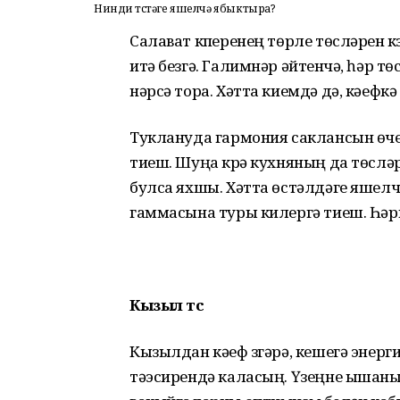
Нинди төстәге яшелчә ябыктыра?
Салават күперенең төрле төсләрен кү
итә безгә. Галимнәр әйтүенчә, һәр тө
нәрсә тора. Хәтта киемдә дә, кәефкә
Туклануда гармония саклансын өче
тиеш. Шуңа күрә кухняның да төсл
булса яхшы. Хәтта өстәлдәге яшел
гаммасына туры килергә тиеш. Һәрк
Кызыл төс
Кызылдан кәеф үзгәрә, кешегә энер
тәэсирендә каласың. Үзеңне ышаны