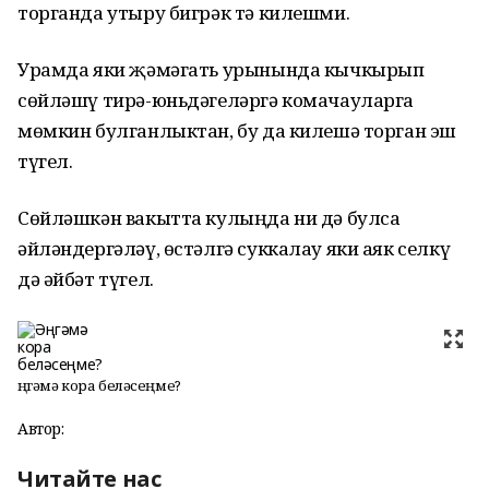
торганда утыру бигрәк тә килешми.
Урамда яки җәмәгать урынында кычкырып
сөйләшү тирә-юньдәгеләргә комачауларга
мөмкин булганлыктан, бу да килешә торган эш
түгел.
Сөйләшкән вакытта кулыңда ни дә булса
әйләндергәләү, өстәлгә суккалау яки аяк селкү
дә әйбәт түгел.
Әңгәмә кора беләсеңме?
Автор:
Читайте нас