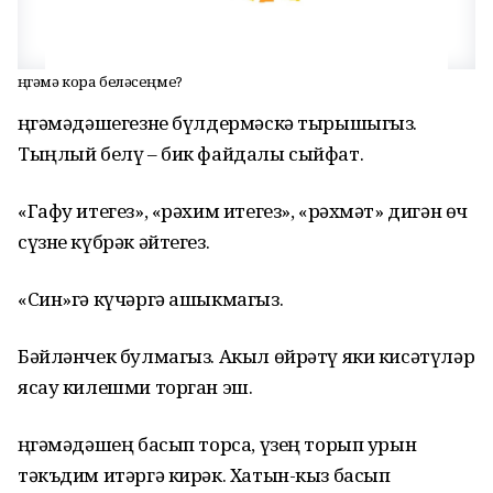
Әңгәмә кора беләсеңме?
Әңгәмәдәшегезне бүлдермәскә тырышыгыз.
Тыңлый белү – бик файдалы сыйфат.
«Гафу итегез», «рәхим итегез», «рәхмәт» дигән өч
сүзне күбрәк әйтегез.
«Син»гә күчәргә ашыкмагыз.
Бәйләнчек булмагыз. Акыл өйрәтү яки кисәтүләр
ясау килешми торган эш.
Әңгәмәдәшең басып торса, үзең торып урын
тәкъдим итәргә кирәк. Хатын-кыз басып