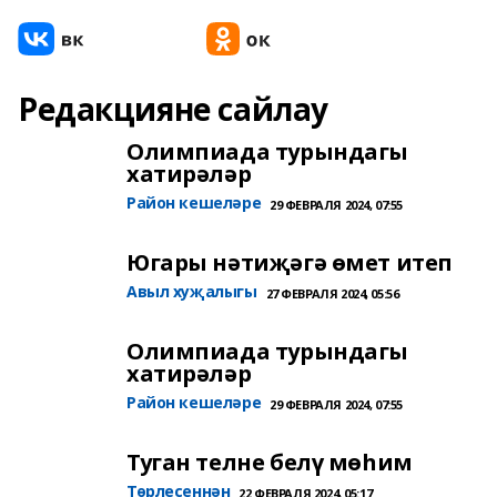
Редакцияне сайлау
Олимпиада турындагы
хатирәләр
Район кешеләре
29 ФЕВРАЛЯ 2024, 07:55
Югары нәтиҗәгә өмет итеп
Авыл хуҗалыгы
27 ФЕВРАЛЯ 2024, 05:56
Олимпиада турындагы
хатирәләр
Район кешеләре
29 ФЕВРАЛЯ 2024, 07:55
Туган телне белү мөһим
Төрлесеннән
22 ФЕВРАЛЯ 2024, 05:17