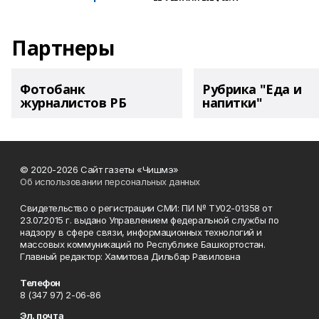
Партнеры
Фотобанк
Рубрика "Еда и
журналистов РБ
напитки"
© 2020-2026 Сайт газеты «Чишмэ»
Об использовании персональных данных
Свидетельство о регистрации СМИ: ПИ № ТУ02-01358 от
23.07.2015 г. выдано Управлением федеральной службы по
надзору в сфере связи, информационных технологий и
массовых коммуникаций по Республике Башкортостан.
Главный редактор: Хамитова Дильбар Равиловна
Телефон
8 (347 97) 2-06-86
Эл. почта