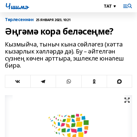
Чишмэ
Төрлесеннән
25 ЯНВАРЯ 2023, 10:21
Әңгәмә кора беләсеңме?
Кызмыйча, тыныч кына сөйләгез (хәтта
кызарлык хәлләрдә дә). Бу – әйтелгән
сүзнең көчен арттыра, эшлекле юнәлеш
бирә.