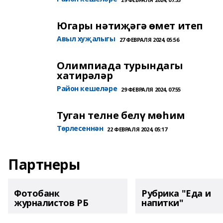
Югары нәтиҗәгә өмет итеп
Авыл хуҗалыгы
27 ФЕВРАЛЯ 2024, 05:56
Олимпиада турындагы
хатирәләр
Район кешеләре
29 ФЕВРАЛЯ 2024, 07:55
Туган телне белү мөһим
Төрлесеннән
22 ФЕВРАЛЯ 2024, 05:17
Партнеры
Фотобанк
Рубрика "Еда и
журналистов РБ
напитки"