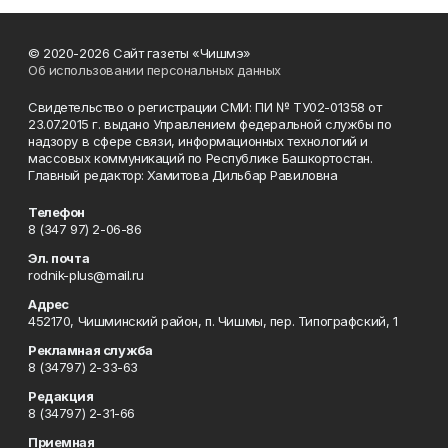
© 2020-2026 Сайт газеты «Чишмэ»
Об использовании персональных данных
Свидетельство о регистрации СМИ: ПИ № ТУ02-01358 от
23.07.2015 г. выдано Управлением федеральной службы по
надзору в сфере связи, информационных технологий и
массовых коммуникаций по Республике Башкортостан.
Главный редактор: Хамитова Дильбар Равиловна
Телефон
8 (347 97) 2-06-86
Эл. почта
rodnik-plus@mail.ru
Адрес
452170, Чишминский район, п. Чишмы, пер. Типографский, 1
Рекламная служба
8 (34797) 2-33-63
Редакция
8 (34797) 2-31-66
Приемная