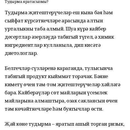
Туңдырма яратасызмы?
Туңдырма җитештерүчеләр еш кына бәя һәм
сыйфат күрсәткечләре арасында алтын
урталыкны таба алмый. Шуңа күрә кайбер
десертлар әзерләүдә табигый түгел, ә химик
ингредиентлар кулланыла, дип кисәтә
диетологлар.
Белгечләр сүзләренә караганда, тулысынча
табигый продукт кыйммәт торачак. Бәяне
киметү өчен тәм-том җитештерүчеләр хәйләгә
бара. Кайберәүләр сөт майларын үсемлек
майларына алмаштыра, озак саклансын өчен
тәм көчәйткечләре һәм буягычлар өсти.
Җәй көне туңдырма – яратып ашый торган ризык,