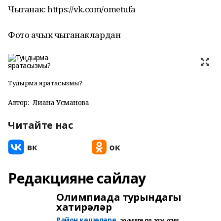
Чыганак: https://vk.com/ometufa
Фото ачык чыганаклардан
Туңдырма яратасызмы?
Автор:
Лиана Усманова
Читайте нас
Редакцияне сайлау
Олимпиада турындагы
хатирәләр
Район кешеләре
29 ФЕВРАЛЯ 2024, 07:55