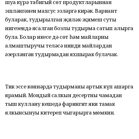
шуңа күрә табигый сөт продуктларыннан
эшләнгәнен махсус эзләргә кирәк. Вариант
буларак, туңдырылган җиләк-җимеш суты
нигезендә ясалган бозлы туңдырма сатып алырга
була. Болар икесе дә сөт һәм майларны
алмаштыручы теләсә нинди майлардан
әзерләнгән туңдырмадан яхшырак булачак.
Тик эссе көннәрдә туңдырманы артык күп ашарга
ярамый. Мондый салкын десертны чамадан
тыш куллану кешедә фарингит яки тамак
ялкынсынуы китереп чыгарырга мөмкин.