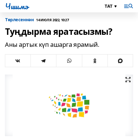
Чишмэ
Төрлесеннән
14 ИЮЛЯ 2022, 10:27
Туңдырма яратасызмы?
Аны артык күп ашарга ярамый.