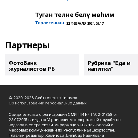
Туган телне белү мөһим
Төрлесеннән
22 ФЕВРАЛЯ 2024, 05:17
Партнеры
Фотобанк
Рубрика "Еда и
журналистов РБ
напитки"
© 2020-2026 Сайт газеты «Чишмэ»
Об использовании персональных данных
Свидетельство о регистрации СМИ: ПИ № ТУ02-01358 от
23.07.2015 г. выдано Управлением федеральной службы по
надзору в сфере связи, информационных технологий и
массовых коммуникаций по Республике Башкортостан.
Главный редактор: Хамитова Дильбар Равиловна