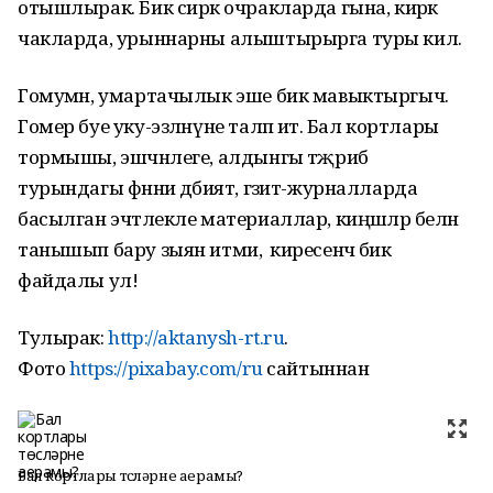
отышлырак. Бик сирәк очракларда гына, кирәк
чакларда, урыннарны алыштырырга туры килә.
Гомумән, умартачылык эше бик мавыктыргыч.
Гомер буе уку-эзләнүне таләп итә. Бал кортлары
тормышы, эшчәнлеге, алдынгы тәҗрибә
турындагы фәнни әдәбият, гәзит-журналларда
басылган эчтәлекле материаллар, киңәшләр белән
танышып бару зыян итми, ә киресенчә бик
файдалы ул!
Тулырак:
http://aktanysh-rt.ru
.
Фото
https://pixabay.com/ru
сайтыннан
Бал кортлары төсләрне аерамы?