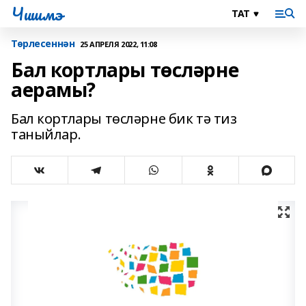
Чишмэ
Төрлесеннән
25 АПРЕЛЯ 2022, 11:08
Бал кортлары төсләрне
аерамы?
Бал кортлары төсләрне бик тә тиз
таныйлар.