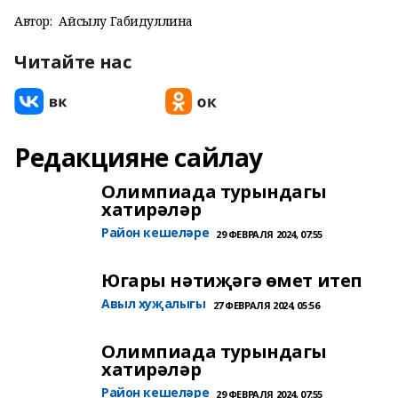
Автор:
Айсылу Габидуллина
Читайте нас
Редакцияне сайлау
Олимпиада турындагы
хатирәләр
Район кешеләре
29 ФЕВРАЛЯ 2024, 07:55
Югары нәтиҗәгә өмет итеп
Авыл хуҗалыгы
27 ФЕВРАЛЯ 2024, 05:56
Олимпиада турындагы
хатирәләр
Район кешеләре
29 ФЕВРАЛЯ 2024, 07:55