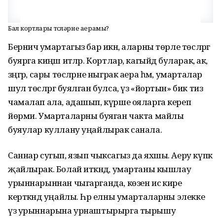
Бал кортлары төсләрне аерамы?
Берничә умартагыз бар икән, аларны төрле төсләргә
буярга киңәш итәләр. Кортлар, кагыйдә буларак, ак,
зәңгәр, сары төсләрне ныграк аера һәм, умарталар
шул төсләргә буялган булса, үз «йортын» бик тиз
чамалап ала, адашып, күрше ояларга кереп
йөрми. Умарталарны буяган чакта майлы
буяулар куллану уңайлырак санала.
Саннар сугып, язып чыксагыз да яхшы. Аеру күпкә
җайлырак. Болай иткәндә, умартаны кышлау
урыннарыннан чыгарганда, көзен исә кире
керткәндә уңайлы. Һәр елны умарталарны элекке
үз урыннарына урнаштырырга тырышу