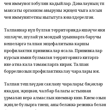
өчен иммуноглобулин кадыйлар. Дәвалауның төп
максаты организм авыруны җиңеп чыга алсын
өчен иммунитетны ныгытуга юнәлдерелгән.
Талпаннар күп булган территориядә яшәүче яки
эшләүче, шулай ук мондый урыннарга баручы
кешеләргә талпан энцефалитына каршы
профилактик прививкалар ясала. Прививкалар
курсын имин булмаган территориягә китәргә
ике атна кала тәмамларга кирәк. Талпан
боррелиозын профилактикалау чаралары юк.
Талпан тешләүдән саклану чаралары: бөҗәкләр
якадан, җиңнән, чалбар балагы астыннан
үрмәләп керә алмаслык киемнәр кию. Кием озын
җиңле булырга тиеш, аны беләккә резинка белән