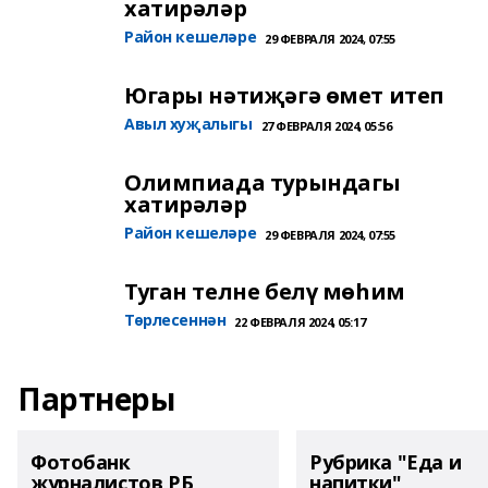
хатирәләр
Район кешеләре
29 ФЕВРАЛЯ 2024, 07:55
Югары нәтиҗәгә өмет итеп
Авыл хуҗалыгы
27 ФЕВРАЛЯ 2024, 05:56
Олимпиада турындагы
хатирәләр
Район кешеләре
29 ФЕВРАЛЯ 2024, 07:55
Туган телне белү мөһим
Төрлесеннән
22 ФЕВРАЛЯ 2024, 05:17
Партнеры
Фотобанк
Рубрика "Еда и
журналистов РБ
напитки"