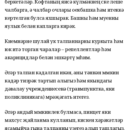
беркетәләр. Кофтаның яисә күлмәкнең өске өлеше
чалбарга, ә чалбар очлары оекбашка һәм итеккә
кертелгән булса яхшырак. Башны һәм муенны
яулык белән капларга кирәк.
Киемнәрне шулай ук талпаннарны куркыта һәм
юк итә торган чаралар – репеллентлар һәм
акарицидлар белән эшкәртү мөһим.
Әгәр талпан кадалган икән, аны тәннән мөмкин
кадәр тизрәк тартып алыгыз һәм якындагы
дәвалау учреждениесенә (травмпунктка, яки
поликлиникага) мөрәҗәгать итегез.
Әгәр андый мөмкинлек булмаса, пинцет яки
махсус җайланма кулланып, кискен хәрәкәтләр
ясамыйча гына талпанны үзегез алып ташлагыз.