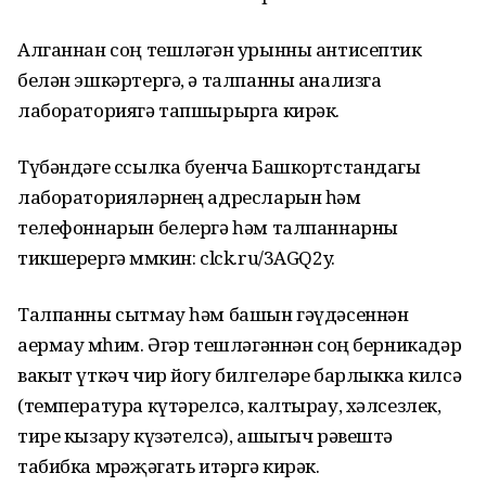
Алганнан соң тешләгән урынны антисептик
белән эшкәртергә, ә талпанны анализга
лабораториягә тапшырырга кирәк.
Түбәндәге ссылка буенча Башкортстандагы
лабораторияләрнең адресларын һәм
телефоннарын белергә һәм талпаннарны
тикшерергә мөмкин: clck.ru/3AGQ2y.
Талпанны сытмау һәм башын гәүдәсеннән
аермау мөһим. Әгәр тешләгәннән соң берникадәр
вакыт үткәч чир йогу билгеләре барлыкка килсә
(температура күтәрелсә, калтырау, хәлсезлек,
тире кызару күзәтелсә), ашыгыч рәвештә
табибка мөрәҗәгать итәргә кирәк.