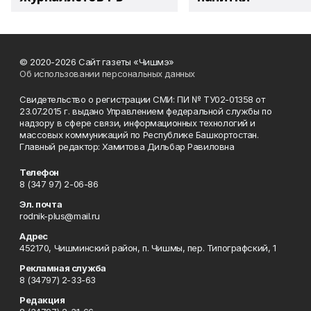
© 2020-2026 Сайт газеты «Чишмэ»
Об использовании персональных данных
Свидетельство о регистрации СМИ: ПИ № ТУ02-01358 от
23.07.2015 г. выдано Управлением федеральной службы по
надзору в сфере связи, информационных технологий и
массовых коммуникаций по Республике Башкортостан.
Главный редактор: Хамитова Дильбар Равиловна
Телефон
8 (347 97) 2-06-86
Эл. почта
rodnik-plus@mail.ru
Адрес
452170, Чишминский район, п. Чишмы, пер. Типографский, 1
Рекламная служба
8 (34797) 2-33-63
Редакция