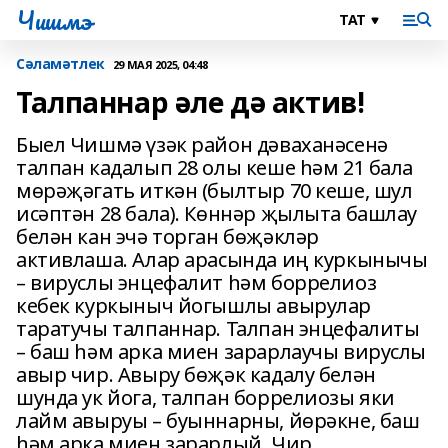
Чишмэ
Сәламәтлек
29 МАЯ 2025, 04:48
Талпаннар әле дә актив!
Быел Чишмә үзәк район дәваханәсенә
талпан кадалып 28 олы кеше һәм 21 бала
мөрәҗәгать иткән (былтыр 70 кеше, шул
исәптән 28 бала). Көннәр җылыта башлау
белән кан эчә торган бөҗәкләр
активлаша. Алар арасында иң куркынычы
– вируслы энцефалит һәм боррелиоз
кебек куркыныч йогышлы авырулар
таратучы талпаннар. Талпан энцефалиты
– баш һәм арка миен зарарлаучы вируслы
авыр чир. Авыру бөҗәк кадалу белән
шунда ук йога, талпан боррелиозы яки
лайм авыруы – буыннарны, йөрәкне, баш
һәм арка миен зарарлый. Чир