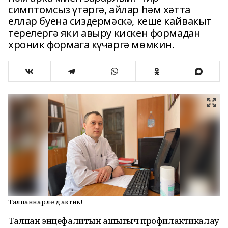
симптомсыз үтәргә, айлар һәм хәтта
еллар буена сиздермәскә, кеше кайвакыт
терелергә яки авыру кискен формадан
хроник формага күчәргә мөмкин.
Талпаннар әле дә актив!
Талпан энцефалитын ашыгыч профилактикалау