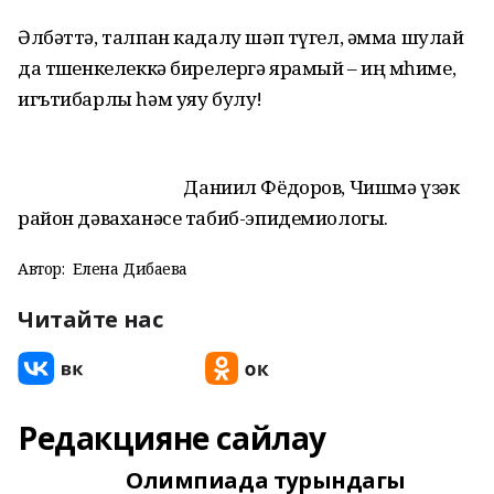
Әлбәттә, талпан кадалу шәп түгел, әмма шулай
да төшенкелеккә бирелергә ярамый – иң мөһиме,
игътибарлы һәм уяу булу!
Даниил Фёдоров, Чишмә үзәк
район дәваханәсе табиб-эпидемиологы.
Автор:
Елена Дибаева
Читайте нас
Редакцияне сайлау
Олимпиада турындагы