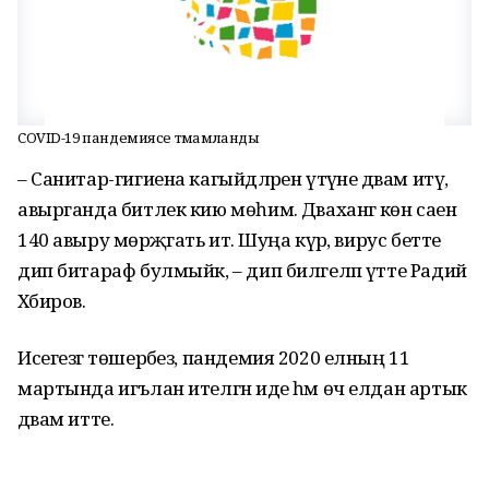
COVID-19 пандемиясе тәмамланды
– Санитар-гигиена кагыйдәләрен үтәүне дәвам итү,
авырганда битлек кию мөһим. Дәваханәгә көн саен
140 авыру мөрәҗәгать итә. Шуңа күрә, вирус бетте
дип битараф булмыйк, – дип билгеләп үтте Радий
Хәбиров.
Исегезгә төшерәбез, пандемия 2020 елның 11
мартында игълан ителгән иде һәм өч елдан артык
дәвам итте.