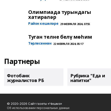
Олимпиада турындагы
хатирәләр
Район кешеләре
29 ФЕВРАЛЯ 2024, 07:55
Туган телне белү мөһим
Төрлесеннән
22 ФЕВРАЛЯ 2024, 05:17
Партнеры
Фотобанк
Рубрика "Еда и
журналистов РБ
напитки"
© 2020-2026 Сайт газеты «Чишмэ»
Об использовании персональных данных