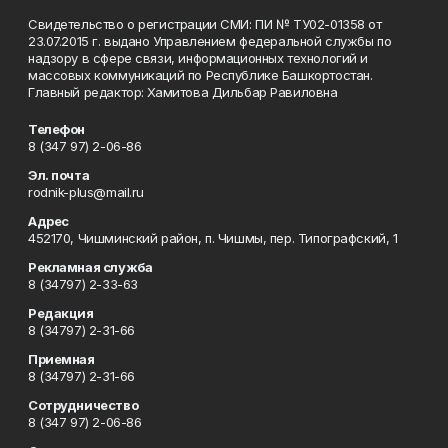
Свидетельство о регистрации СМИ: ПИ № ТУ02-01358 от
23.07.2015 г. выдано Управлением федеральной службы по
надзору в сфере связи, информационных технологий и
массовых коммуникаций по Республике Башкортостан.
Главный редактор: Хамитова Дильбар Равиловна
Телефон
8 (347 97) 2-06-86
Эл. почта
rodnik-plus@mail.ru
Адрес
452170, Чишминский район, п. Чишмы, пер. Типографский, 1
Рекламная служба
8 (34797) 2-33-63
Редакция
8 (34797) 2-31-66
Приемная
8 (34797) 2-31-66
Сотрудничество
8 (347 97) 2-06-86