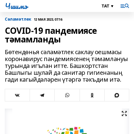
Чишмэ
Сәламәтлек
12 МАЯ 2023, 07:16
COVID-19 пандемиясе
тәмамланды
Бөтендөнья сәламәтлек саклау оешмасы
коронавирус пандемиясенең тәмамлануы
турында игълан итте. Башкортстан
Башлыгы шулай да санитар гигиенаның
гади кагыйдәләрен үтәргә тәкъдим итә.