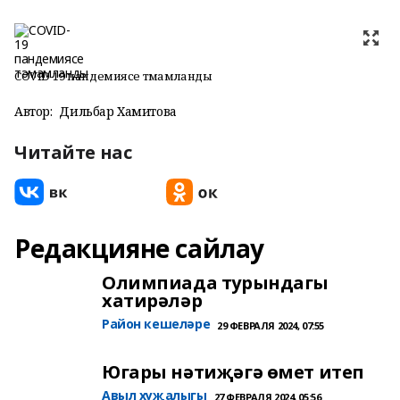
COVID-19 пандемиясе тәмамланды
Автор:
Дильбар Хамитова
Читайте нас
Редакцияне сайлау
Олимпиада турындагы
хатирәләр
Район кешеләре
29 ФЕВРАЛЯ 2024, 07:55
Югары нәтиҗәгә өмет итеп
Авыл хуҗалыгы
27 ФЕВРАЛЯ 2024, 05:56