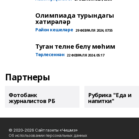
Олимпиада турындагы
хатирәләр
Район кешеләре
29 ФЕВРАЛЯ 2024, 07:55
Туган телне белү мөһим
Төрлесеннән
22 ФЕВРАЛЯ 2024, 05:17
Партнеры
Фотобанк
Рубрика "Еда и
журналистов РБ
напитки"
© 2020-2026 Сайт газеты «Чишмэ»
Об использовании персональных данных