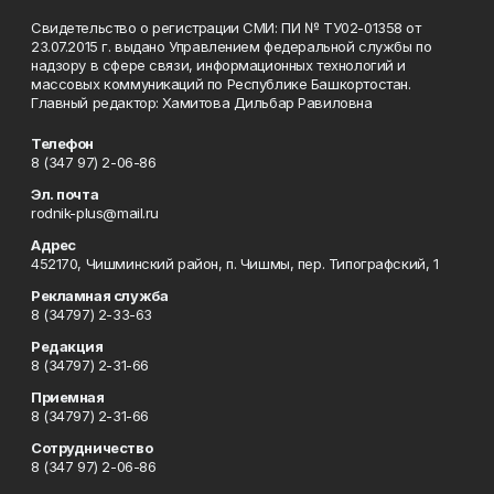
Свидетельство о регистрации СМИ: ПИ № ТУ02-01358 от
23.07.2015 г. выдано Управлением федеральной службы по
надзору в сфере связи, информационных технологий и
массовых коммуникаций по Республике Башкортостан.
Главный редактор: Хамитова Дильбар Равиловна
Телефон
8 (347 97) 2-06-86
Эл. почта
rodnik-plus@mail.ru
Адрес
452170, Чишминский район, п. Чишмы, пер. Типографский, 1
Рекламная служба
8 (34797) 2-33-63
Редакция
8 (34797) 2-31-66
Приемная
8 (34797) 2-31-66
Сотрудничество
8 (347 97) 2-06-86