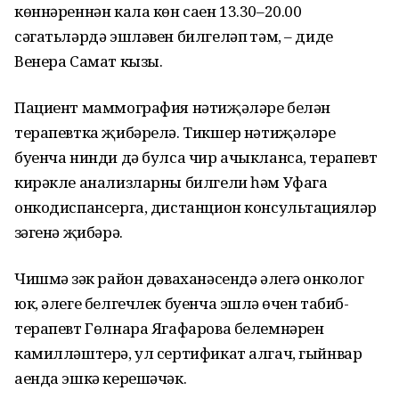
көннәреннән кала көн саен 13.30–20.00
сәгатьләрдә эшләвен билгеләп үтәм, – диде
Венера Самат кызы.
Пациент маммография нәтиҗәләре белән
терапевтка җибәрелә. Тикшерү нәтиҗәләре
буенча нинди дә булса чир ачыкланса, терапевт
кирәкле анализларны билгели һәм Уфага
онкодиспансерга, дистанцион консультацияләр
үзәгенә җибәрә.
Чишмә үзәк район дәваханәсендә әлегә онколог
юк, әлеге белгечлек буенча эшләү өчен табиб-
терапевт Гөлнара Ягафарова белемнәрен
камилләштерә, ул сертификат алгач, гыйнвар
аенда эшкә керешәчәк.