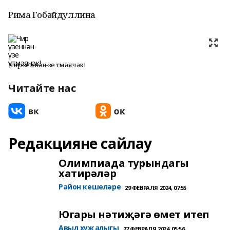
Рима Гобәйдуллина
Чир үзеннән-үзе үтмәячәк!
Читайте нас
Редакцияне сайлау
Олимпиада турындагы
хатирәләр
Район кешеләре
29 ФЕВРАЛЯ 2024, 07:55
Югары нәтиҗәгә өмет итеп
Авыл хуҗалыгы
27 ФЕВРАЛЯ 2024, 05:56