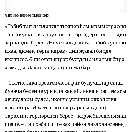
Чир үзеннән-үзе үтмәячәк!
«Табиб тагын планлы тикшерү һәм маммография
үтәргә куша. Нигә шулай еш үтәргәдер инде», – дип
зарланды берсе. «Ничек инде нигә, табиб кушкан
икән, димәк, үтәргә кирәк» дип җавап бирде
икенчесе. Ә ни өчен кирәк булуын аңлатып бирә
алмады. Ләкин моңа аңлатма бар.
– Статистика күрсәтүенчә, вафат булучылар саны
буенча беренче урында кан әйләнеше системасы
авырулары булса, икенче урынны онкология
алып тора. Ә хатын-кызлар арасында иң
таралган төрләренең берсе – күкрәк бизенең яман
шеше, – дип хәбәр итте үзәк район дәваханәсенең