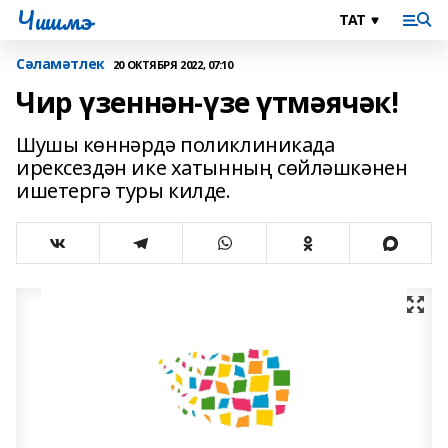
Чишмэ
Сәламәтлек
20 ОКТЯБРЯ 2022, 07:10
Чир үзеннән-үзе үтмәячәк!
Шушы көннәрдә поликлиникада
ирексездән ике хатынның сөйләшкәнен
ишетергә туры килде.