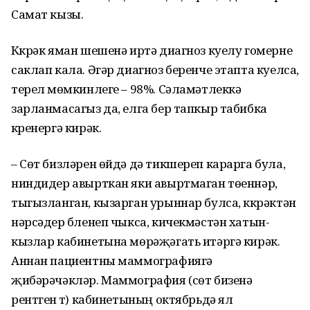
Самат кызы.
Күкрәк яман шешенә иртә диагноз куелу гомерне
саклап кала. Әгәр диагноз беренче этапта куелса,
терелү мөмкинлеге – 98%. Сәламәтлеккә
зарланмасагыз да, елга бер тапкыр табибка
күренергә кирәк.
– Сөт бизләрен өйдә дә тикшереп карарга була,
ниндидер авырткан яки авыртмаган төеннәр,
тыгызланган, кызарган урыннар булса, күкрәктән
нәрсәдер бүленеп чыкса, кичекмәстән хатын-
кызлар кабинетына мөрәҗәгать итәргә кирәк.
Аннан пациентны маммографиягә
җибәрәчәкләр. Маммография (сөт бизенә
рентген үтү) кабинетының октябрьдә ял