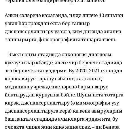
терапия бүлеге мөдире Венера Латыйпова.
Аның сүзләренә караганда, илдә яшәүче 40 яшьтән
узган һәр граждан елга бер тапкыр
диспансерлаштыру узарга, ким дигәндә анализ
тапшырырга, флюорографиягә төшәргә тиеш.
– Быел соңгы стадиядә онкология диагнозы
куелучылар күбәйде, әлеге чир беренче стадиядә
үзен берничек тә сиздерми. Бу 2020–2021 елларда
коронавирус таралу сәбәпле, халыкның
медицина учреждениеләренә барып вирус
йоктырудан куркуына бәйле. Шуны истә тотарга
кирәк, диспансерлаштыру (ә маммография узу
диспансерлаштыруга керә) күп кенә авыруларны
башлангыч стадиядә ачыкларга ярдәм итә, бу
очракта чирне җиңү күпкә җиңелрәк, – ди Венера