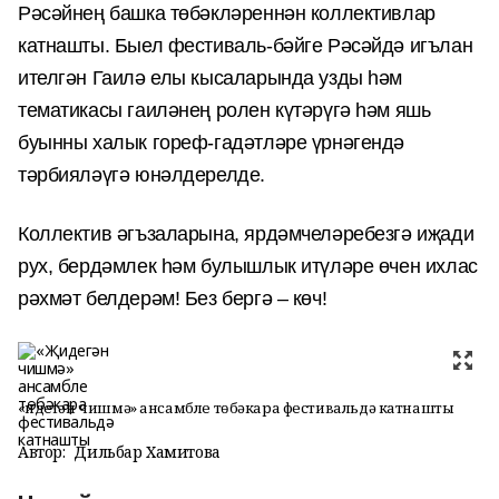
Рәсәйнең башка төбәкләреннән коллективлар
катнашты. Быел фестиваль-бәйге Рәсәйдә игълан
ителгән Гаилә елы кысаларында узды һәм
тематикасы гаиләнең ролен күтәрүгә һәм яшь
буынны халык гореф-гадәтләре үрнәгендә
тәрбияләүгә юнәлдерелде.
Коллектив әгъзаларына, ярдәмчеләребезгә иҗади
рух, бердәмлек һәм булышлык итүләре өчен ихлас
рәхмәт белдерәм! Без бергә – көч!
«Җидегән чишмә» ансамбле төбәкара фестивальдә катнашты
Автор:
Дильбар Хамитова