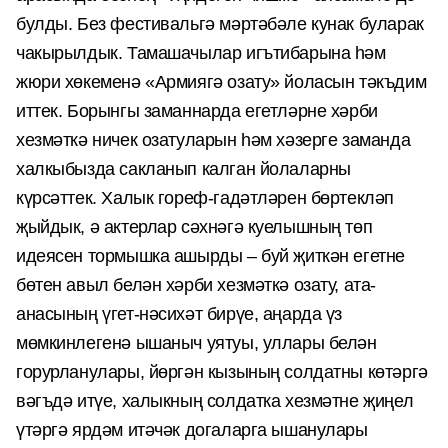
булды. Без фестивальгә мәртәбәле кунак буларак
чакырылдык. Тамашачылар игътибарына һәм
жюри хөкеменә «Армиягә озату» йоласын тәкъдим
иттек. Борынгы заманнарда егетләрне хәрби
хезмәткә ничек озатуларын һәм хәзерге заманда
халкыбызда сакланып калган йолаларны
күрсәттек. Халык гореф-гадәтләрен бөртекләп
җыйдык, ә актерлар сәхнәгә куелышның төп
идеясен тормышка ашырды – буй җиткән егетне
бөтен авыл белән хәрби хезмәткә озату, ата-
анасының үгет-нәсихәт бирүе, аңарда үз
мөмкинлегенә ышаныч уятуы, уллары белән
горурланулары, йөргән кызының солдатны көтәргә
вәгъдә итүе, халыкның солдатка хезмәтне җиңел
үтәргә ярдәм итәчәк догаларга ышанулары