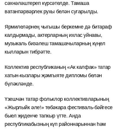
сәхнәләштереп күрсәтелде. Тамаша
ватанпәрвәрлек рухы белән сугарылды.
Ярмилеләрнең чыгышы беркемне дә битараф
калдырмады, актерларның ихлас уйнавы,
музыкаль бизәлеш тамашачыларның күңел
кылларын тибрәтте.
Коллектив республиканың «Ак калфак» татар
хатын-кызлары җәмгыяте дипломы белән
бүләкләнде.
Үзешчән татар фольклор коллективларының
«Жырлыйк әле!» төбәкара фестиваль-бәйгесе
быел җиденче тапкыр үтте. Анда
республикабызның күп районнарыннан һәм