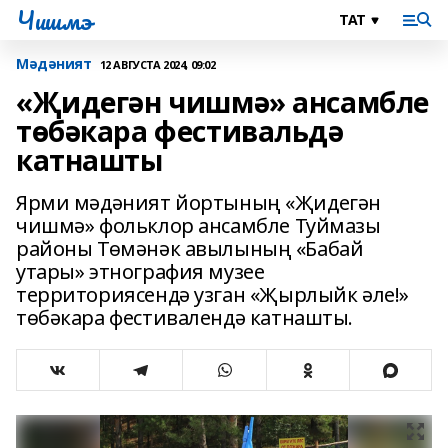
Чишмэ
Мәдәният
12 АВГУСТА 2024, 09:02
«Җидегән чишмә» ансамбле
төбәкара фестивальдә
катнашты
Ярми мәдәният йортының «Җидегән
чишмә» фольклор ансамбле Туймазы
районы Төмәнәк авылының «Бабай
утары» этнография музее
территориясендә узган «Җырлыйк әле!»
төбәкара фестивалендә катнашты.