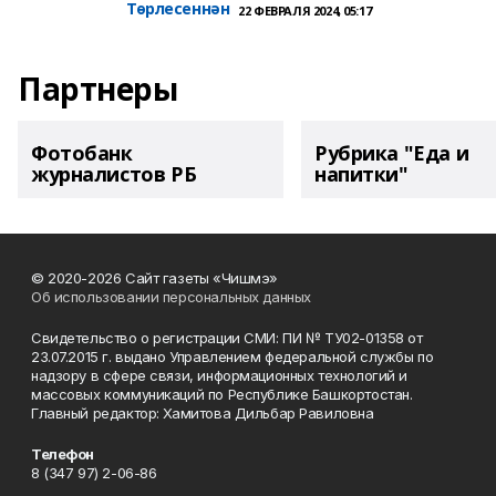
Төрлесеннән
22 ФЕВРАЛЯ 2024, 05:17
Партнеры
Фотобанк
Рубрика "Еда и
журналистов РБ
напитки"
© 2020-2026 Сайт газеты «Чишмэ»
Об использовании персональных данных
Свидетельство о регистрации СМИ: ПИ № ТУ02-01358 от
23.07.2015 г. выдано Управлением федеральной службы по
надзору в сфере связи, информационных технологий и
массовых коммуникаций по Республике Башкортостан.
Главный редактор: Хамитова Дильбар Равиловна
Телефон
8 (347 97) 2-06-86