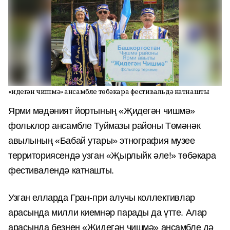
«Җидегән чишмә» ансамбле төбәкара фестивальдә катнашты
Ярми мәдәният йортының «Җидегән чишмә»
фольклор ансамбле
Туймазы районы Төмәнәк
авылының «Бабай утары» этнография
музее
территориясендә узган «Җырлыйк әле!» төбәкара
фестивалендә
катнашты.
Узган елларда Гран-при алучы коллективлар
арасында милли киемнәр парады да үтте. Алар
арасында безнең «Җидегән чишмә» ансамбле дә