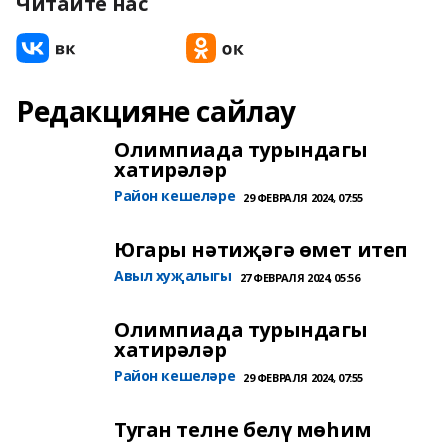
Читайте нас
Редакцияне сайлау
Олимпиада турындагы
хатирәләр
Район кешеләре
29 ФЕВРАЛЯ 2024, 07:55
Югары нәтиҗәгә өмет итеп
Авыл хуҗалыгы
27 ФЕВРАЛЯ 2024, 05:56
Олимпиада турындагы
хатирәләр
Район кешеләре
29 ФЕВРАЛЯ 2024, 07:55
Туган телне белү мөһим