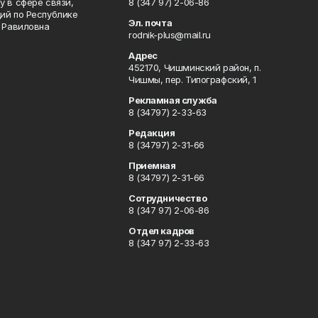
 в сфере связи,
8 (347 97) 2-06-86
ий по Республике
Эл. почта
р Равиловна
rodnik-plus@mail.ru
Адрес
452170, Чишминский район, п.
Чишмы, пер. Типографский, 1
Рекламная служба
8 (34797) 2-33-63
Редакция
8 (34797) 2-31-66
Приемная
8 (34797) 2-31-66
Сотрудничество
8 (347 97) 2-06-86
Отдел кадров
8 (347 97) 2-33-63