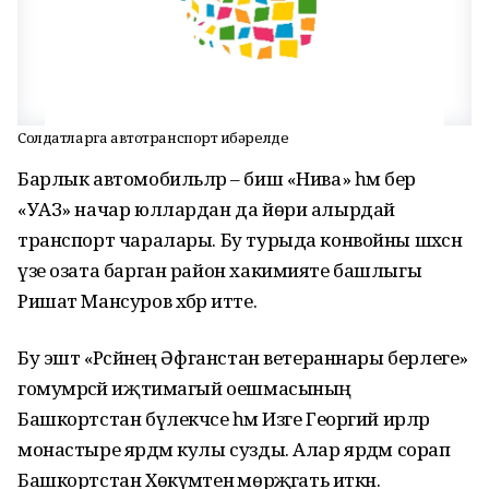
Солдатларга автотранспорт җибәрелде
Барлык автомобильләр – биш «Нива» һәм бер
«УАЗ» начар юллардан да йөри алырдай
транспорт чаралары. Бу турыда конвойны шәхсән
үзе озата барган район хакимияте башлыгы
Ришат Мансуров хәбәр итте.
Бу эштә «Рәсәйнең Әфганстан ветераннары берлеге»
гомумрәсәй иҗтимагый оешмасының
Башкортстан бүлекчәсе һәм Изге Георгий ирләр
монастыре ярдәм кулы сузды. Алар ярдәм сорап
Башкортстан Хөкүмәтенә мөрәҗәгать иткән.