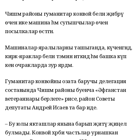
Чишмә районы гуманитар конвой белән җибәрү
өчен ике машина һәм сугышчылар өчен
посылкалар өстәгән.
Машиналар яралыларны ташыганда, күченгәндә,
кирәк-яраклар белән тәэмин иткәндә һәм башка күп
кенә очракларда зур ярдәм.
Гуманитар конвойны озата баручы делегация
составында Чишмә районы буенча «Әфганстан
ветераннары берлеге» рәисе, район Советы
депутаты Андрей Исаев та бар иде.
– Бу юлы якташлар янына барып җитү җиңел
булмады. Конвой хәрби частьлар урнашкан