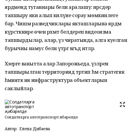
ярдәмендә туганнары белән аралашу: нәрсәдер
тапшыру яки алып килүне сорау мөмкинлеге
бар. Чишмә разведчиклары якташларына ярдәм
күрсәткәннәре өчен рәхмәт белдереп видеоязма
тапшырдылар, алар, үз чиратында, алга куелган
бурычны намус белән үтәргә вәгъдә итәләр.
Хәзерге вакытта алар Запорожьеда, үзләренә
тапшырылган территориядә тәртип һәм стратегик
әһәмияткә ия инфраструктура объектларын
саклыйлар.
Солдатларга автотранспорт җибәрелде
Автор:
Елена Дибаева