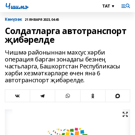
Чишмэ
Көнүзәк
21 ЯНВАРЯ 2023, 04:45
Солдатларга автотранспорт
җибәрелде
Чишмә районыннан махсус хәрби
операция барган зонадагы безнең
частьларга, Башкортстан Республикасы
хәрби хезмәткәрләре өчен янә 6
автотранспорт җибәрелде.