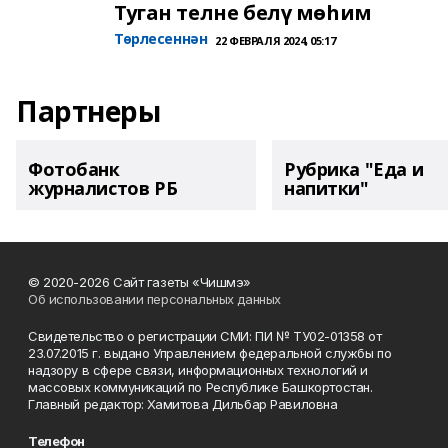
Туган телне белү мөһим
Төрлесеннән
22 ФЕВРАЛЯ 2024, 05:17
Партнеры
Фотобанк
Рубрика "Еда и
журналистов РБ
напитки"
© 2020-2026 Сайт газеты «Чишмэ»
Об использовании персональных данных
Свидетельство о регистрации СМИ: ПИ № ТУ02-01358 от
23.07.2015 г. выдано Управлением федеральной службы по
надзору в сфере связи, информационных технологий и
массовых коммуникаций по Республике Башкортостан.
Главный редактор: Хамитова Дильбар Равиловна
Телефон