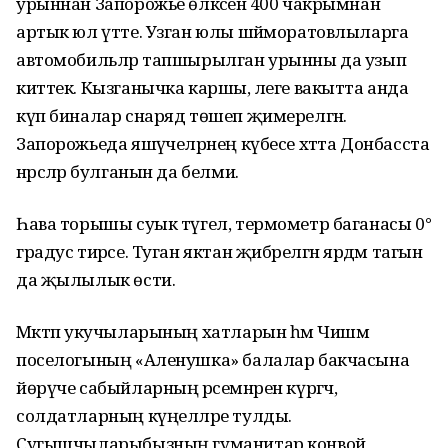
урыннан Запорожье өлкәсенә 400 чакрымнан
артык юл үтте. Узган юлы шәйморатовлыларга
автомобильләр тапшырылган урынны да узып
киттек. Кызганычка каршы, әлеге вакытта анда
күп биналар снаряд төшеп җимерелгән.
Запорожьеда яшәүчеләрнең күбесе хәтта Донбасста
нәрсәләр булганын да белми.
Һава торышы суык түгел, термометр баганасы 0°
градус тирәсе. Туган яктан җибәрелгән ярдәм тагын
да җылылык өсти.
Мәктәп укучыларының хатларын һәм Чишмә
поселогының «Аленушка» балалар бакчасына
йөрүче сабыйларның рәсемнәрен күргәч,
солдатларның күңелләре тулды.
Сугышчыларыбызның гуманитар конвой